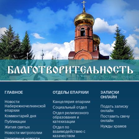
ГЛАВНОЕ
ОТДЕЛЫ ЕПАРХИИ
ЗАПИСКИ
ОНЛАЙН
Новости
Канцелярия епархии
Набережночелнинской
Подать записку
Социальный отдел
епархии
онлайн
Отдел религиозного
Комментарий дня
Поставить свечу
образования и
онлайн
Публикации
катехизации
Нужды храмов
Жития святых
Отдел по
взаимодействию с
Новости митрополии
казачеством
Церковные новости