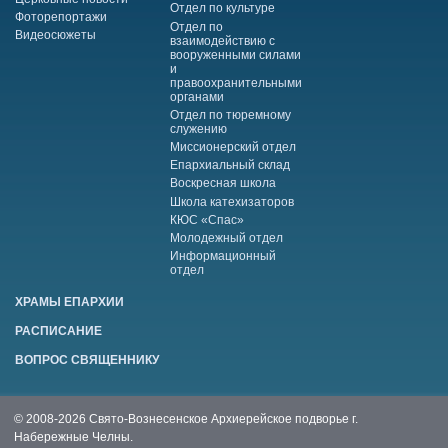
Отдел по культуре
Фоторепортажи
Отдел по
Видеосюжеты
взаимодействию с
вооруженными силами
и
правоохранительными
органами
Отдел по тюремному
служению
Миссионерский отдел
Епархиальный склад
Воскресная школа
Школа катехизаторов
КЮС «Спас»
Молодежный отдел
Информационный
отдел
ХРАМЫ ЕПАРХИИ
РАСПИСАНИЕ
ВОПРОС СВЯЩЕННИКУ
© 2008-2026 Свято-Вознесенское Архиерейское подворье г.
Набережные Челны.