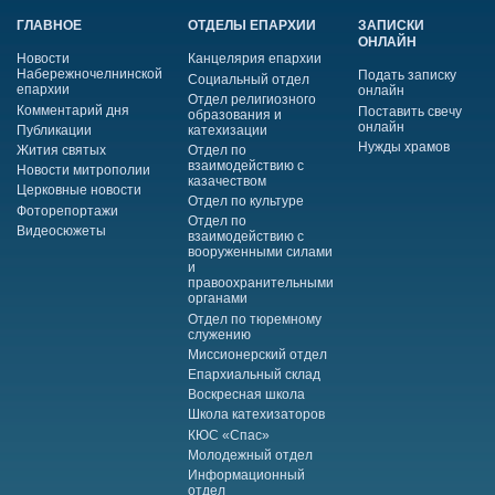
ГЛАВНОЕ
ОТДЕЛЫ ЕПАРХИИ
ЗАПИСКИ
ОНЛАЙН
Новости
Канцелярия епархии
Набережночелнинской
Подать записку
Социальный отдел
епархии
онлайн
Отдел религиозного
Комментарий дня
Поставить свечу
образования и
онлайн
Публикации
катехизации
Нужды храмов
Жития святых
Отдел по
взаимодействию с
Новости митрополии
казачеством
Церковные новости
Отдел по культуре
Фоторепортажи
Отдел по
Видеосюжеты
взаимодействию с
вооруженными силами
и
правоохранительными
органами
Отдел по тюремному
служению
Миссионерский отдел
Епархиальный склад
Воскресная школа
Школа катехизаторов
КЮС «Спас»
Молодежный отдел
Информационный
отдел