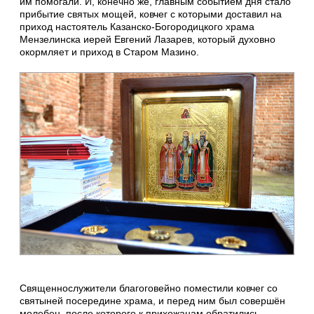
им помогали. И, конечно же, главным событием дня стало
прибытие святых мощей, ковчег с которыми доставил на
приход настоятель Казанско-Богородицкого храма
Мензелинска иерей Евгений Лазарев, который духовно
окормляет и приход в Старом Мазино.
Священнослужители благоговейно поместили ковчег со
святыней посередине храма, и перед ним был совершён
молебен, после которого к прихожанам обратились