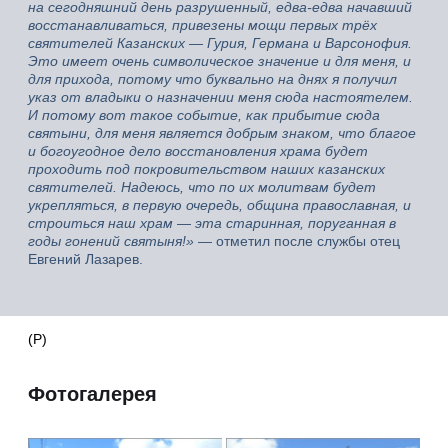
на сегодняшний день разрушенный, едва-едва начавший
восстанавливаться, привезены мощи первых трёх
святителей Казанских —
Гурия, Германа и Варсонофия.
Это имеет очень символическое значение и для меня, и
для прихода, потому что буквально на днях я получил
указ от владыки о назначении меня сюда настоятелем.
И потому вот такое событие, как прибытие сюда
святыни, для меня является добрым знаком, что благое
и богоугодное дело восстановления храма будет
проходить под покровительством наших казанских
святителей. Надеюсь, что по их молитвам будет
укрепляться, в первую очередь, община православная, и
строиться наш храм
—
эта старинная, поруганная в
годы гонений святыня!»
— отметил после службы отец
Евгений Лазарев.
(Р)
Фотогалерея