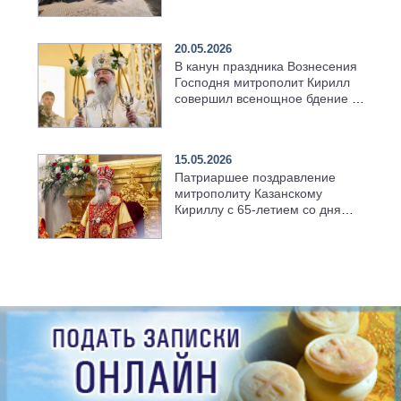
возрождённого Троицкого
храма в селе Верхний Багряж
20.05.2026
В канун праздника Вознесения
Господня митрополит Кирилл
совершил всенощное бдение в
храме Казанской духовной
семинарии
15.05.2026
Патриаршее поздравление
митрополиту Казанскому
Кириллу с 65-летием со дня
рождения