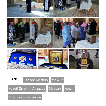
Теги:
Старое Мазино
Мазино
иерей Евгений Лазарев
Миссия
мощи
Казанские святители