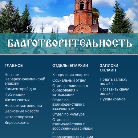
ГЛАВНОЕ
ОТДЕЛЫ ЕПАРХИИ
ЗАПИСКИ
ОНЛАЙН
Новости
Канцелярия епархии
Набережночелнинской
Подать записку
Социальный отдел
епархии
онлайн
Отдел религиозного
Комментарий дня
Поставить свечу
образования и
онлайн
Публикации
катехизации
Нужды храмов
Жития святых
Отдел по
взаимодействию с
Новости митрополии
казачеством
Церковные новости
Отдел по культуре
Фоторепортажи
Отдел по
Видеосюжеты
взаимодействию с
вооруженными силами
и
правоохранительными