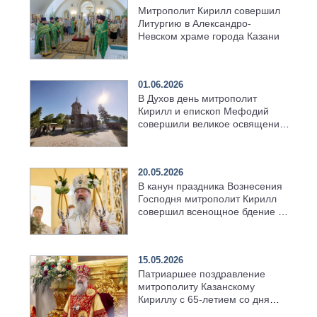
Митрополит Кирилл совершил
Литургию в Александро-
Невском храме города Казани
01.06.2026
В Духов день митрополит
Кирилл и епископ Мефодий
совершили великое освящение
возрождённого Троицкого
храма в селе Верхний Багряж
20.05.2026
В канун праздника Вознесения
Господня митрополит Кирилл
совершил всенощное бдение в
храме Казанской духовной
семинарии
15.05.2026
Патриаршее поздравление
митрополиту Казанскому
Кириллу с 65-летием со дня
рождения