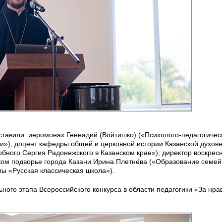
ставили: иеромонах Геннадий (Войтишко) («Психолого-педагогичес
ми»); доцент кафедры общей и церковной истории Казанской духов
ного Сергия Радонежского в Казанском крае»); директор воскрес
ом подворье города Казани Ирина Плетнёва («Образование семе
ы «Русская классическая школа»).
ного этапа Всероссийского конкурса в области педагогики «За нр