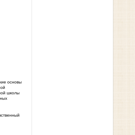
кие основы
ной
ной школы
йных
авственный