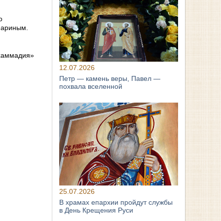
о
париным.
ухаммадия»
12.07.2026
Петр — камень веры, Павел —
похвала вселенной
25.07.2026
В храмах епархии пройдут службы
в День Крещения Руси