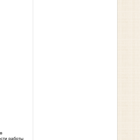
в
ости работы