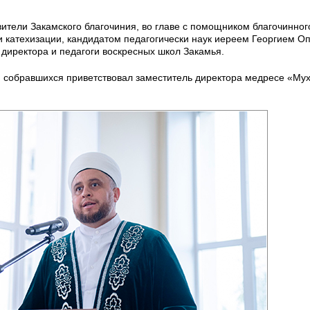
ители Закамского благочиния, во главе с помощником благочинног
и катехизации, кандидатом педагогически наук иереем Георгием О
 директора и педагоги воскресных школ Закамья.
м собравшихся приветствовал заместитель директора медресе «М