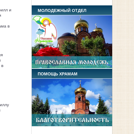
рилл и
МОЛОДЕЖНЫЙ ОТДЕЛ
и
ама в
ия
л
 в
ПОМОЩЬ ХРАМАМ
иллу
я