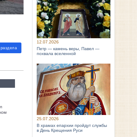
12.07.2026
 раздела
Петр — камень веры, Павел —
похвала вселенной
л
ком
25.07.2026
В храмах епархии пройдут службы
в День Крещения Руси