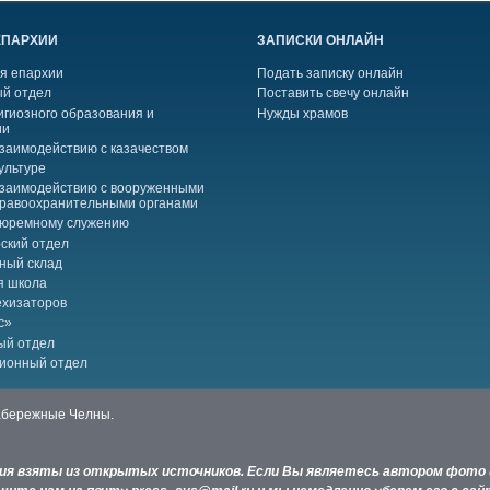
ЕПАРХИИ
ЗАПИСКИ ОНЛАЙН
я епархии
Подать записку онлайн
й отдел
Поставить свечу онлайн
игиозного образования и
Нужды храмов
ии
взаимодействию с казачеством
ультуре
взаимодействию с вооруженными
правоохранительными органами
тюремному служению
ский отдел
ный склад
я школа
ехизаторов
с»
ый отдел
ионный отдел
Набережные Челны.
ния взяты из открытых источников. Если Вы являетесь автором фото 