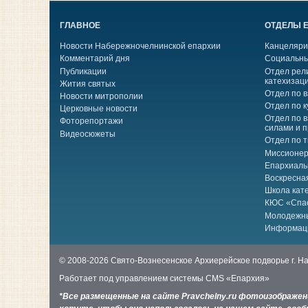
ГЛАВНОЕ
ОТДЕЛЫ 
Новости Набережночелнинской епархии
Канцеляри
Комментарий дня
Социальны
Публикации
Отдел рел
катехизац
Жития святых
Отдел по 
Новости митрополии
Отдел по к
Церковные новости
Отдел по 
Фоторепортажи
силами и 
Видеосюжеты
Отдел по 
Миссионер
Епархиаль
Воскресна
Школа кат
КЮС «Спа
Молодежн
Информац
© 2008-2026 Свято-Вознесенское Архиерейское подворье г. 
Работает под управлением системы
CMS «Епархия»
*Все размещенные на сайте Pravchelny.ru фотоизображе