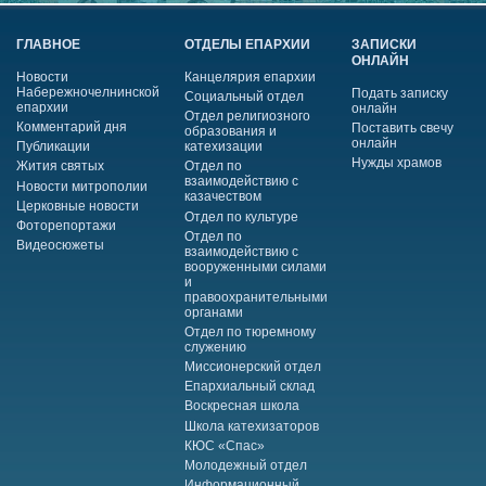
ГЛАВНОЕ
ОТДЕЛЫ ЕПАРХИИ
ЗАПИСКИ
ОНЛАЙН
Новости
Канцелярия епархии
Набережночелнинской
Подать записку
Социальный отдел
епархии
онлайн
Отдел религиозного
Комментарий дня
Поставить свечу
образования и
онлайн
Публикации
катехизации
Нужды храмов
Жития святых
Отдел по
взаимодействию с
Новости митрополии
казачеством
Церковные новости
Отдел по культуре
Фоторепортажи
Отдел по
Видеосюжеты
взаимодействию с
вооруженными силами
и
правоохранительными
органами
Отдел по тюремному
служению
Миссионерский отдел
Епархиальный склад
Воскресная школа
Школа катехизаторов
КЮС «Спас»
Молодежный отдел
Информационный