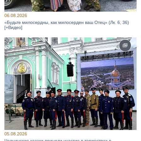
06.08.2026
«Будьте милосердны, как милосерден ваш Отец» (Лк. 6, 36)
[+Видео]
05.08.2026
Челнинские казаки приняли участие в торжествах в