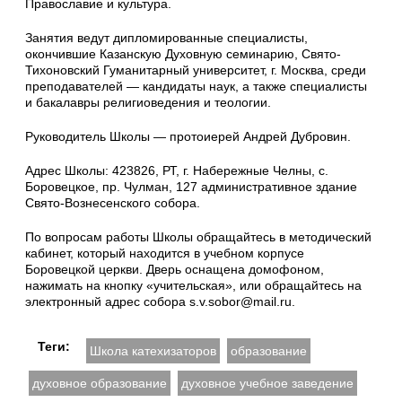
Православие и культура.
Занятия ведут дипломированные специалисты,
окончившие Казанскую Духовную семинарию, Свято-
Тихоновский Гуманитарный университет, г. Москва, среди
преподавателей — кандидаты наук, а также специалисты
и бакалавры религиоведения и теологии.
Руководитель Школы — протоиерей Андрей Дубровин.
Адрес Школы: 423826, РТ, г. Набережные Челны, с.
Боровецкое, пр. Чулман, 127 административное здание
Свято-Вознесенского собора.
По вопросам работы Школы обращайтесь в методический
кабинет, который находится в учебном корпусе
Боровецкой церкви. Дверь оснащена домофоном,
нажимать на кнопку «учительская», или обращайтесь на
электронный адрес собора s.v.sobor@mail.ru.
Теги:
Школа катехизаторов
образование
духовное образование
духовное учебное заведение