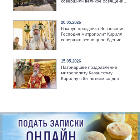
совершили великое освящение
возрождённого Троицкого
храма в селе Верхний Багряж
20.05.2026
В канун праздника Вознесения
Господня митрополит Кирилл
совершил всенощное бдение в
храме Казанской духовной
семинарии
15.05.2026
Патриаршее поздравление
митрополиту Казанскому
Кириллу с 65-летием со дня
рождения