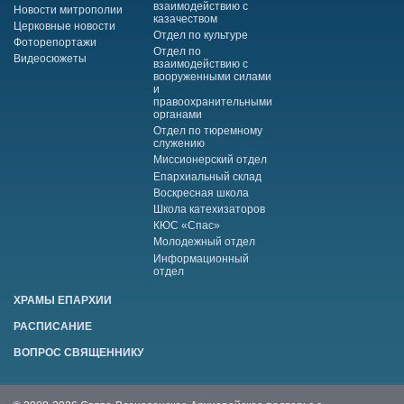
взаимодействию с
Новости митрополии
казачеством
Церковные новости
Отдел по культуре
Фоторепортажи
Отдел по
Видеосюжеты
взаимодействию с
вооруженными силами
и
правоохранительными
органами
Отдел по тюремному
служению
Миссионерский отдел
Епархиальный склад
Воскресная школа
Школа катехизаторов
КЮС «Спас»
Молодежный отдел
Информационный
отдел
ХРАМЫ ЕПАРХИИ
РАСПИСАНИЕ
ВОПРОС СВЯЩЕННИКУ