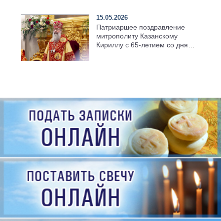
семинарии
15.05.2026
Патриаршее поздравление
митрополиту Казанскому
Кириллу с 65-летием со дня
рождения