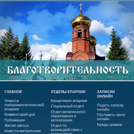
ГЛАВНОЕ
ОТДЕЛЫ ЕПАРХИИ
ЗАПИСКИ
ОНЛАЙН
Новости
Канцелярия епархии
Набережночелнинской
Подать записку
Социальный отдел
епархии
онлайн
Отдел религиозного
Комментарий дня
Поставить свечу
образования и
онлайн
Публикации
катехизации
Нужды храмов
Жития святых
Отдел по
взаимодействию с
Новости митрополии
казачеством