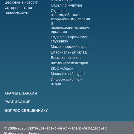
Церковные новости
Отдел по культуре
Фоторепортажи
Отдел по
Видеосюжеты
взаимодействию с
вооруженными силами
и
правоохранительными
органами
Отдел по тюремному
служению
Миссионерский отдел
Епархиальный склад
Воскресная школа
Школа катехизаторов
КЮС «Спас»
Молодежный отдел
Информационный
отдел
ХРАМЫ ЕПАРХИИ
РАСПИСАНИЕ
ВОПРОС СВЯЩЕННИКУ
© 2008-2026 Свято-Вознесенское Архиерейское подворье г.
Набережные Челны.