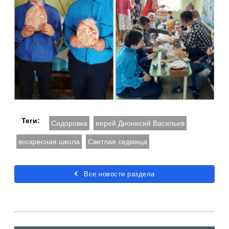
Теги:
Сидоровка
иерей Дионисий Васильев
воскресная школа
Светлая седмица
Все новости раздела