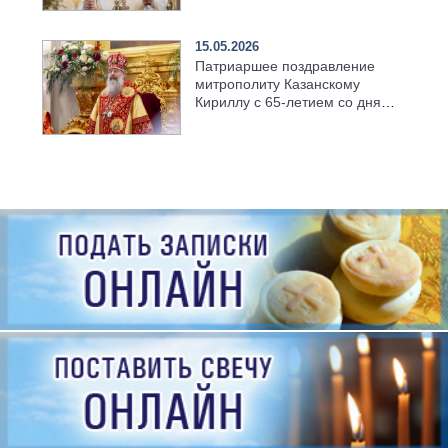
семинарии
15.05.2026
Патриаршее поздравление
митрополиту Казанскому
Кириллу с 65-летием со дня
рождения