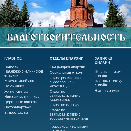
ГЛАВНОЕ
ОТДЕЛЫ ЕПАРХИИ
ЗАПИСКИ
ОНЛАЙН
Новости
Канцелярия епархии
Набережночелнинской
Подать записку
Социальный отдел
епархии
онлайн
Отдел религиозного
Комментарий дня
Поставить свечу
образования и
онлайн
Публикации
катехизации
Нужды храмов
Жития святых
Отдел по
взаимодействию с
Новости митрополии
казачеством
Церковные новости
Отдел по культуре
Фоторепортажи
Отдел по
Видеосюжеты
взаимодействию с
вооруженными силами
и
правоохранительными
органами