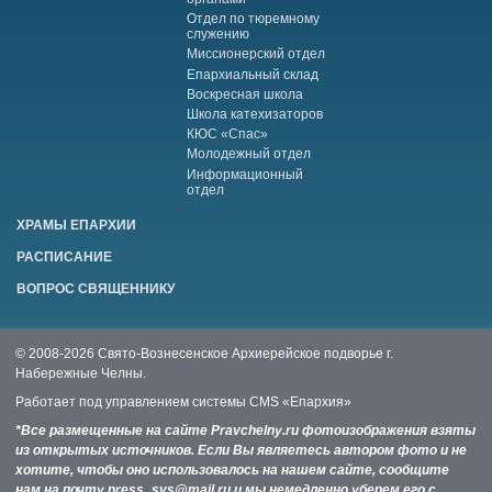
Отдел по тюремному
служению
Миссионерский отдел
Епархиальный склад
Воскресная школа
Школа катехизаторов
КЮС «Спас»
Молодежный отдел
Информационный
отдел
ХРАМЫ ЕПАРХИИ
РАСПИСАНИЕ
ВОПРОС СВЯЩЕННИКУ
© 2008-2026 Свято-Вознесенское Архиерейское подворье г.
Набережные Челны.
Работает под управлением системы
CMS «Епархия»
*Все размещенные на сайте Pravchelny.ru фотоизображения взяты
из открытых источников. Если Вы являетесь автором фото и не
хотите, чтобы оно использовалось на нашем сайте, сообщите
нам на почту press_svs@mail.ru и мы немедленно уберем его с