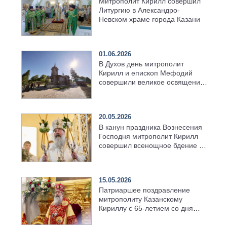
Митрополит Кирилл совершил
Литургию в Александро-
Невском храме города Казани
01.06.2026
В Духов день митрополит
Кирилл и епископ Мефодий
совершили великое освящение
возрождённого Троицкого
храма в селе Верхний Багряж
20.05.2026
В канун праздника Вознесения
Господня митрополит Кирилл
совершил всенощное бдение в
храме Казанской духовной
семинарии
15.05.2026
Патриаршее поздравление
митрополиту Казанскому
Кириллу с 65-летием со дня
рождения