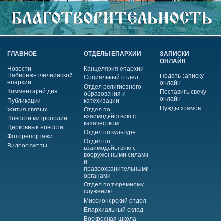
ГЛАВНОЕ
ОТДЕЛЫ ЕПАРХИИ
ЗАПИСКИ
ОНЛАЙН
Новости
Канцелярия епархии
Набережночелнинской
Подать записку
Социальный отдел
епархии
онлайн
Отдел религиозного
Комментарий дня
Поставить свечу
образования и
онлайн
Публикации
катехизации
Нужды храмов
Жития святых
Отдел по
взаимодействию с
Новости митрополии
казачеством
Церковные новости
Отдел по культуре
Фоторепортажи
Отдел по
Видеосюжеты
взаимодействию с
вооруженными силами
и
правоохранительными
органами
Отдел по тюремному
служению
Миссионерский отдел
Епархиальный склад
Воскресная школа