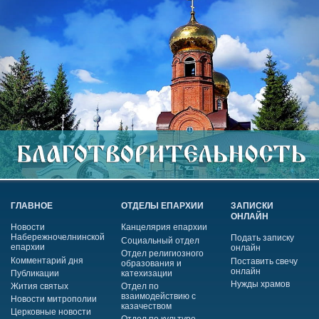
ГЛАВНОЕ
ОТДЕЛЫ ЕПАРХИИ
ЗАПИСКИ
ОНЛАЙН
Новости
Канцелярия епархии
Набережночелнинской
Подать записку
Социальный отдел
епархии
онлайн
Отдел религиозного
Комментарий дня
Поставить свечу
образования и
онлайн
Публикации
катехизации
Нужды храмов
Жития святых
Отдел по
взаимодействию с
Новости митрополии
казачеством
Церковные новости