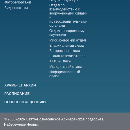
Отдел по культуре
Фоторепортажи
Отдел по
Видеосюжеты
взаимодействию с
вооруженными силами
и
правоохранительными
органами
Отдел по тюремному
служению
Миссионерский отдел
Епархиальный склад
Воскресная школа
Школа катехизаторов
КЮС «Спас»
Молодежный отдел
Информационный
отдел
ХРАМЫ ЕПАРХИИ
РАСПИСАНИЕ
ВОПРОС СВЯЩЕННИКУ
© 2008-2026 Свято-Вознесенское Архиерейское подворье г.
Набережные Челны.