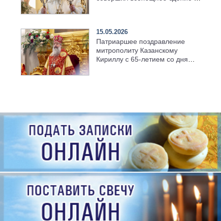
храме Казанской духовной
семинарии
15.05.2026
Патриаршее поздравление
митрополиту Казанскому
Кириллу с 65-летием со дня
рождения