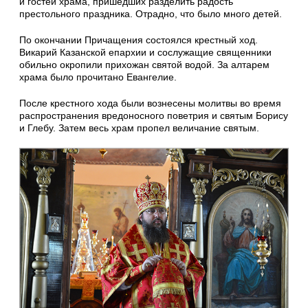
и гостей храма, пришедших разделить радость
престольного праздника. Отрадно, что было много детей.
По окончании Причащения состоялся крестный ход.
Викарий Казанской епархии и сослужащие священники
обильно окропили прихожан святой водой. За алтарем
храма было прочитано Евангелие.
После крестного хода были вознесены молитвы во время
распространения вредоносного поветрия и святым Борису
и Глебу. Затем весь храм пропел величание святым.