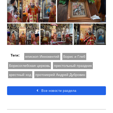
Теги:
епископ Иннокентий
Борис и Глеб
Борисоглебская церковь
престольный праздник
крестный ход
протоиерей Андрей Дубровин
Все новости раздела