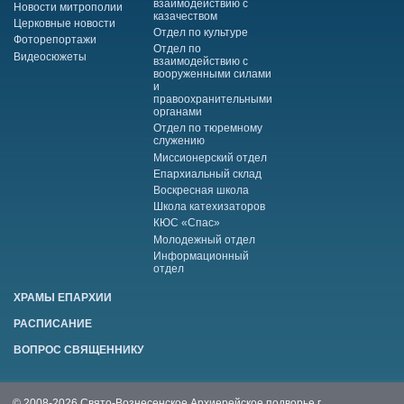
взаимодействию с
Новости митрополии
казачеством
Церковные новости
Отдел по культуре
Фоторепортажи
Отдел по
Видеосюжеты
взаимодействию с
вооруженными силами
и
правоохранительными
органами
Отдел по тюремному
служению
Миссионерский отдел
Епархиальный склад
Воскресная школа
Школа катехизаторов
КЮС «Спас»
Молодежный отдел
Информационный
отдел
ХРАМЫ ЕПАРХИИ
РАСПИСАНИЕ
ВОПРОС СВЯЩЕННИКУ
© 2008-2026 Свято-Вознесенское Архиерейское подворье г.