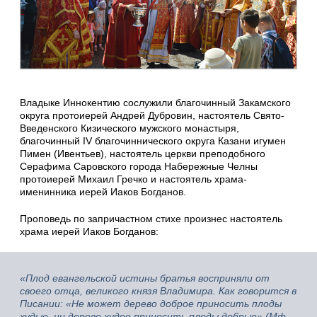
Владыке Иннокентию сослужили благочинный Закамского
округа протоиерей Андрей Дубровин, настоятель Свято-
Введенского Кизического мужского монастыря,
благочинный IV благочиннического округа Казани игумен
Пимен (Ивентьев), настоятель церкви преподобного
Серафима Саровского города Набережные Челны
протоиерей Михаил Гречко и настоятель храма-
именинника иерей Иаков Богданов.
Проповедь по запричастном стихе произнес настоятель
храма иерей Иаков Богданов:
«Плод евангельской истины братья восприняли от
своего отца, великого князя Владимира. Как говорится в
Писании: «Не может дерево доброе приносить плоды
худые, ни дерево худое приносить плоды добрые» (Мф.