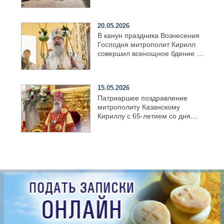
возрождённого Троицкого
храма в селе Верхний Багряж
20.05.2026
В канун праздника Вознесения
Господня митрополит Кирилл
совершил всенощное бдение в
храме Казанской духовной
семинарии
15.05.2026
Патриаршее поздравление
митрополиту Казанскому
Кириллу с 65-летием со дня
рождения