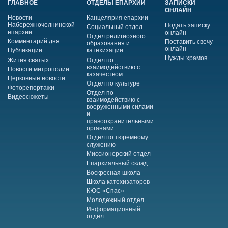
ГЛАВНОЕ
ОТДЕЛЫ ЕПАРХИИ
ЗАПИСКИ
ОНЛАЙН
Новости
Канцелярия епархии
Набережночелнинской
Подать записку
Социальный отдел
епархии
онлайн
Отдел религиозного
Комментарий дня
Поставить свечу
образования и
онлайн
Публикации
катехизации
Нужды храмов
Жития святых
Отдел по
взаимодействию с
Новости митрополии
казачеством
Церковные новости
Отдел по культуре
Фоторепортажи
Отдел по
Видеосюжеты
взаимодействию с
вооруженными силами
и
правоохранительными
органами
Отдел по тюремному
служению
Миссионерский отдел
Епархиальный склад
Воскресная школа
Школа катехизаторов
КЮС «Спас»
Молодежный отдел
Информационный
отдел