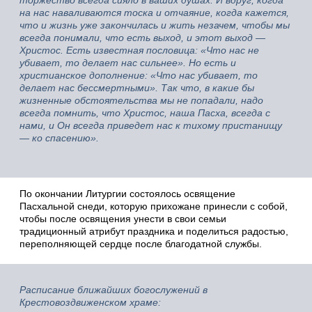
торжество всегда сияло в ваших душах. И вдруг, когда
на нас наваливаются тоска и отчаяние, когда кажется,
что и жизнь уже закончилась и жить незачем, чтобы мы
всегда понимали, что есть выход, и этот выход —
Христос. Есть известная пословица: «Что нас не
убивает, то делает нас сильнее». Но есть и
христианское дополнение: «Что нас убивает, то
делает нас бессмертными». Так что, в какие бы
жизненные обстоятельства мы не попадали, надо
всегда помнить, что Христос, наша Пасха, всегда с
нами, и Он всегда приведет нас к тихому пристанищу
— ко спасению».
По окончании Литургии состоялось освящение
Пасхальной снеди, которую прихожане принесли с собой,
чтобы после освящения унести в свои семьи
традиционный атрибут праздника и поделиться радостью,
переполняющей сердце после благодатной службы.
Расписание ближайших богослужений в
Крестовоздвиженском храме: