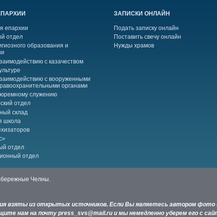
ЕПАРХИИ
ЗАПИСКИ ОНЛАЙН
я епархии
Подать записку онлайн
й отдел
Поставить свечу онлайн
игиозного образования и
Нужды храмов
ии
взаимодействию с казачеством
ультуре
взаимодействию с вооруженными
правоохранительными органами
тюремному служению
ский отдел
ный склад
я школа
ехизаторов
с»
ый отдел
ионный отдел
Набережные Челны.
ния взяты из открытых источников. Если Вы являетесь автором фото 
ите нам на почту press_svs@mail.ru и мы немедленно уберем его с сай