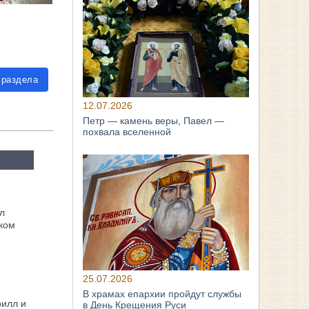
 раздела
12.07.2026
Петр — камень веры, Павел —
похвала вселенной
л
ком
25.07.2026
В храмах епархии пройдут службы
рилл и
в День Крещения Руси