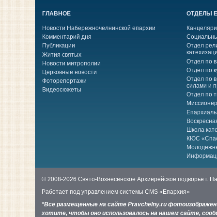
ГЛАВНОЕ
ОТДЕЛЫ 
Новости Набережночелнинской епархии
Канцеляри
Комментарий дня
Социальны
Публикации
Отдел рел
катехизац
Жития святых
Отдел по 
Новости митрополии
Отдел по к
Церковные новости
Отдел по 
Фоторепортажи
силами и 
Видеосюжеты
Отдел по 
Миссионер
Епархиаль
Воскресна
Школа кат
КЮС «Спа
Молодежн
Информац
© 2008-2026 Свято-Вознесенское Архиерейское подворье г. 
Работает под управлением системы
CMS «Епархия»
*Все размещенные на сайте Pravchelny.ru фотоизображе
хотите, чтобы оно использовалось на нашем сайте, сообщ