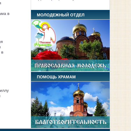
и
ама в
МОЛОДЕЖНЫЙ ОТДЕЛ
ия
л
 в
ПОМОЩЬ ХРАМАМ
иллу
я