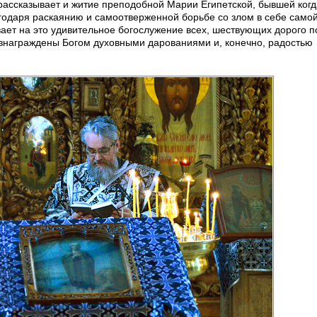
рассказывает и житие преподобной Марии Египетской, бывшей когд
годаря раскаянию и самоотверженной борьбе со злом в себе самой
ает на это удивительное богослужение всех, шествующих дорого п
вознаграждены Богом духовными дарованиями и, конечно, радостью