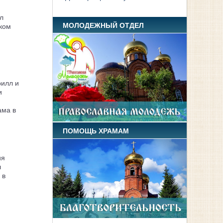
л
МОЛОДЕЖНЫЙ ОТДЕЛ
ком
рилл и
и
ама в
ПОМОЩЬ ХРАМАМ
ия
л
 в