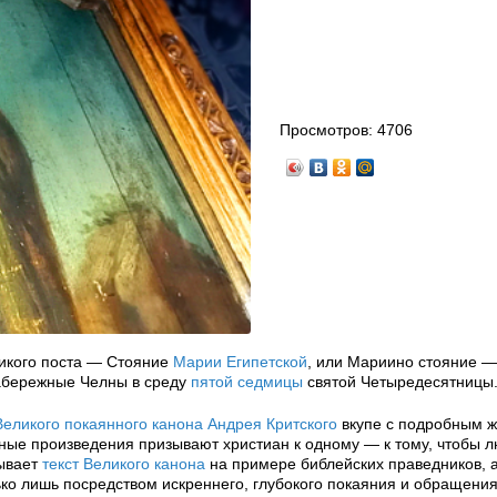
Просмотров:
4706
икого поста — Стояние
Марии Египетской
, или Мариино стояние —
Набережные Челны в среду
пятой седмицы
святой Четыредесятницы
Великого покаянного канона Андрея Критского
вкупе с подробным 
ные произведения призывают христиан к одному — к тому, чтобы 
зывает
текст Великого канона
на примере библейских праведников, а
ко лишь посредством искреннего, глубокого покаяния и обращения