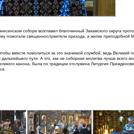
знесенском соборе возглавил благочинный Закамского округа прот
ному помогали священнослужители прихода, а житие преподобной 
чтобы вместе помолиться за это значимой службой, ведь Великий п
 дальнейшего пути. А что, как не соборная молитва лучше всего м
я Великого канона, была по традиции отслужена Литургия Преждеос
ся.