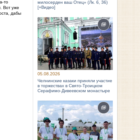
а-то
милосерден ваш Отец» (Лк. 6, 36)
[+Видео]
. Вот уже
оста, дабы
05.08.2026
Челнинские казаки приняли участие
в торжествах в Свято‑Троицком
Серафимо‑Дивеевском монастыре