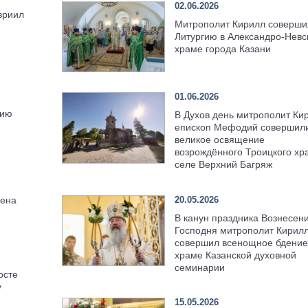
02.06.2026
вриил
Митрополит Кирилл соверши
Литургию в Александро-Невс
храме города Казани
01.06.2026
жию
В Духов день митрополит Ки
епископ Мефодий совершил
великое освящение
возрождённого Троицкого хр
селе Верхний Багряж
20.05.2026
шена
В канун праздника Вознесен
Господня митрополит Кирил
совершил всенощное бдение
храме Казанской духовной
семинарии
осте
у
15.05.2026