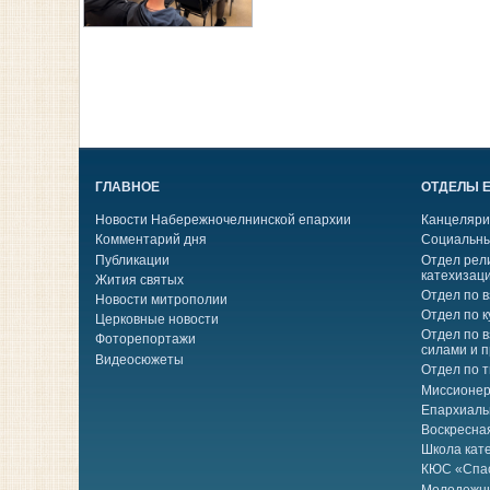
ГЛАВНОЕ
ОТДЕЛЫ 
Новости Набережночелнинской епархии
Канцеляри
Комментарий дня
Социальны
Публикации
Отдел рел
катехизац
Жития святых
Отдел по 
Новости митрополии
Отдел по к
Церковные новости
Отдел по 
Фоторепортажи
силами и 
Видеосюжеты
Отдел по 
Миссионер
Епархиаль
Воскресна
Школа кат
КЮС «Спа
Молодежн