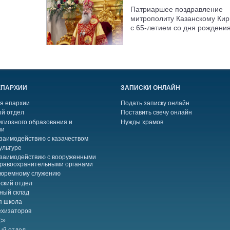
Патриаршее поздравление
митрополиту Казанскому Кир
с 65-летием со дня рождени
ЕПАРХИИ
ЗАПИСКИ ОНЛАЙН
я епархии
Подать записку онлайн
й отдел
Поставить свечу онлайн
игиозного образования и
Нужды храмов
ии
взаимодействию с казачеством
ультуре
взаимодействию с вооруженными
правоохранительными органами
тюремному служению
ский отдел
ный склад
я школа
ехизаторов
с»
ый отдел