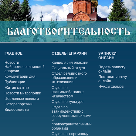
ГЛАВНОЕ
ОТДЕЛЫ ЕПАРХИИ
ЗАПИСКИ
ОНЛАЙН
Новости
Канцелярия епархии
Набережночелнинской
Подать записку
Социальный отдел
епархии
онлайн
Отдел религиозного
Комментарий дня
Поставить свечу
образования и
онлайн
Публикации
катехизации
Нужды храмов
Жития святых
Отдел по
взаимодействию с
Новости митрополии
казачеством
Церковные новости
Отдел по культуре
Фоторепортажи
Отдел по
Видеосюжеты
взаимодействию с
вооруженными силами
и
правоохранительными
органами
Отдел по тюремному