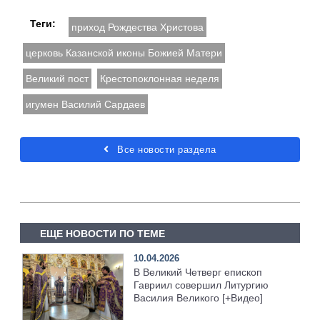
Теги:
приход Рождества Христова
церковь Казанской иконы Божией Матери
Великий пост
Крестопоклонная неделя
игумен Василий Сардаев
Все новости раздела
ЕЩЕ НОВОСТИ ПО ТЕМЕ
10.04.2026
В Великий Четверг епископ
Гавриил совершил Литургию
Василия Великого [+Видео]