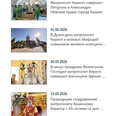
Митрополит Кирилл совершил
Литургию в Александро-
Невском храме города Казани
01.06.2026
В Духов день митрополит
Кирилл и епископ Мефодий
совершили великое освящение
возрождённого Троицкого
храма в селе Верхний Багряж
20.05.2026
В канун праздника Вознесения
Господня митрополит Кирилл
совершил всенощное бдение в
храме Казанской духовной
семинарии
15.05.2026
Патриаршее поздравление
митрополиту Казанскому
Кириллу с 65-летием со дня
рождения