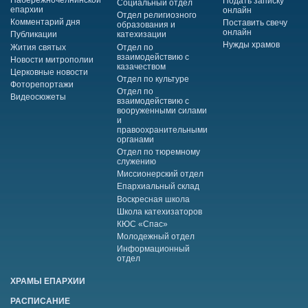
Подать записку
Социальный отдел
епархии
онлайн
Отдел религиозного
Комментарий дня
Поставить свечу
образования и
онлайн
Публикации
катехизации
Нужды храмов
Жития святых
Отдел по
взаимодействию с
Новости митрополии
казачеством
Церковные новости
Отдел по культуре
Фоторепортажи
Отдел по
Видеосюжеты
взаимодействию с
вооруженными силами
и
правоохранительными
органами
Отдел по тюремному
служению
Миссионерский отдел
Епархиальный склад
Воскресная школа
Школа катехизаторов
КЮС «Спас»
Молодежный отдел
Информационный
отдел
ХРАМЫ ЕПАРХИИ
РАСПИСАНИЕ