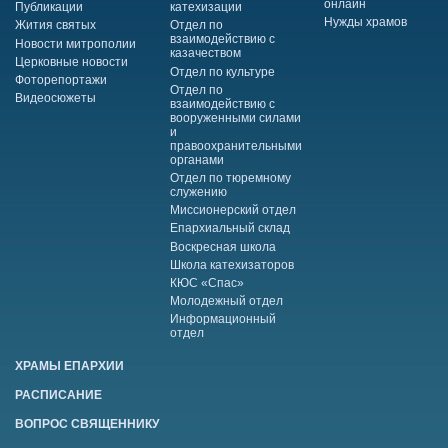
онлайн
Публикации
катехизации
Нужды храмов
Жития святых
Отдел по
взаимодействию с
Новости митрополии
казачеством
Церковные новости
Отдел по культуре
Фоторепортажи
Отдел по
Видеосюжеты
взаимодействию с
вооруженными силами
и
правоохранительными
органами
Отдел по тюремному
служению
Миссионерский отдел
Епархиальный склад
Воскресная школа
Школа катехизаторов
КЮС «Спас»
Молодежный отдел
Информационный
отдел
ХРАМЫ ЕПАРХИИ
РАСПИСАНИЕ
ВОПРОС СВЯЩЕННИКУ