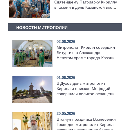
Святейшему Патриарху Кириллу
в Казани в день Казанской иконы
Божией Матери [+Видео]
НОВОСТИ МИТРОПОЛИИ
02.06.2026
Митрополит Кирилл совершил
Литургию в Александро-
Невском храме города Казани
01.06.2026
В Духов день митрополит
Кирилл и епископ Мефодий
совершили великое освящение
возрождённого Троицкого
храма в селе Верхний Багряж
20.05.2026
В канун праздника Вознесения
Господня митрополит Кирилл
совершил всенощное бдение в