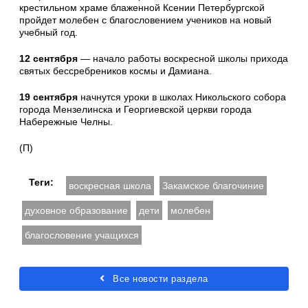
крестильном храме блаженной Ксении Петербургской
пройдет молебен с благословением учеников на новый
учебный год.
12 сентября
— начало работы воскресной школы прихода
святых бессребреников космы и Дамиана.
19 сентября
начнутся уроки в школах Никольского собора
города Мензелинска и Георгиевской церкви города
Набережные Челны.
(П)
Теги:
воскресная школа
Закамское благочиние
духовное образование
дети
молебен
благословение учащихся
Все новости раздела