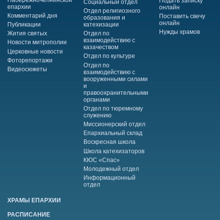
Подать записку
Социальный отдел
епархии
онлайн
Отдел религиозного
Комментарий дня
Поставить свечу
образования и
онлайн
Публикации
катехизации
Нужды храмов
Жития святых
Отдел по
взаимодействию с
Новости митрополии
казачеством
Церковные новости
Отдел по культуре
Фоторепортажи
Отдел по
Видеосюжеты
взаимодействию с
вооруженными силами
и
правоохранительными
органами
Отдел по тюремному
служению
Миссионерский отдел
Епархиальный склад
Воскресная школа
Школа катехизаторов
КЮС «Спас»
Молодежный отдел
Информационный
отдел
ХРАМЫ ЕПАРХИИ
РАСПИСАНИЕ