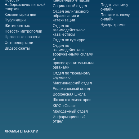
Новости
Канцелярия епархии
Набережночелнинской
Подать записку
Социальный отдел
епархии
онлайн
Отдел религиозного
Комментарий дня
Поставить свечу
образования и
онлайн
Публикации
катехизации
Нужды храмов
Жития святых
Отдел по
взаимодействию с
Новости митрополии
казачеством
Церковные новости
Отдел по культуре
Фоторепортажи
Отдел по
Видеосюжеты
взаимодействию с
вооруженными силами
и
правоохранительными
органами
Отдел по тюремному
служению
Миссионерский отдел
Епархиальный склад
Воскресная школа
Школа катехизаторов
КЮС «Спас»
Молодежный отдел
Информационный
отдел
ХРАМЫ ЕПАРХИИ