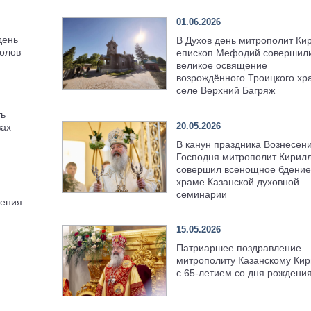
01.06.2026
день
В Духов день митрополит Ки
олов
епископ Мефодий совершил
великое освящение
возрождённого Троицкого хр
селе Верхний Багряж
ть
20.05.2026
вах
В канун праздника Вознесен
Господня митрополит Кирил
совершил всенощное бдение
храме Казанской духовной
семинарии
ления
15.05.2026
Патриаршее поздравление
митрополиту Казанскому Кир
с 65-летием со дня рождени