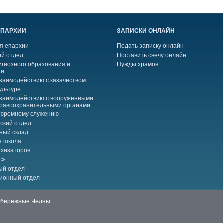
ЕПАРХИИ
ЗАПИСКИ ОНЛАЙН
я епархии
Подать записку онлайн
й отдел
Поставить свечу онлайн
игиозного образования и
Нужды храмов
ии
взаимодействию с казачеством
ультуре
взаимодействию с вооруженными
правоохранительными органами
тюремному служению
ский отдел
ный склад
я школа
ехизаторов
с»
ый отдел
ионный отдел
Набережные Челны.