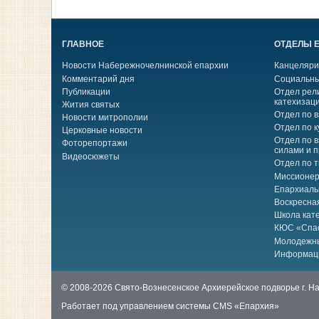
ГЛАВНОЕ
ОТДЕЛЫ 
Новости Набережночелнинской епархии
Канцеляри
Комментарий дня
Социальны
Публикации
Отдел рел
катехизац
Жития святых
Отдел по 
Новости митрополии
Отдел по к
Церковные новости
Отдел по 
Фоторепортажи
силами и 
Видеосюжеты
Отдел по 
Миссионер
Епархиаль
Воскресна
Школа кат
КЮС «Спа
Молодежн
Информац
© 2008-2026 Свято-Вознесенское Архиерейское подворье г. 
Работает под управлением системы
CMS «Епархия»