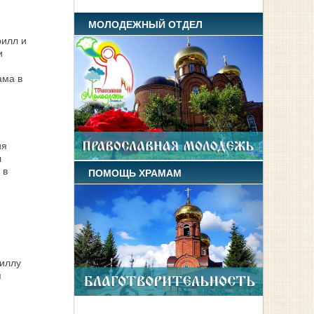
МОЛОДЕЖНЫЙ ОТДЕЛ
рилл и
и
ама в
ия
л
 в
ПОМОЩЬ ХРАМАМ
иллу
я