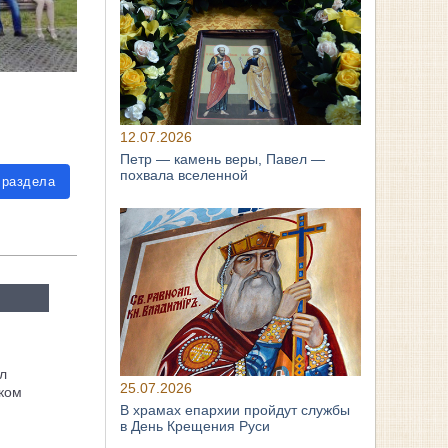
12.07.2026
Петр — камень веры, Павел —
похвала вселенной
 раздела
л
25.07.2026
ком
В храмах епархии пройдут службы
в День Крещения Руси