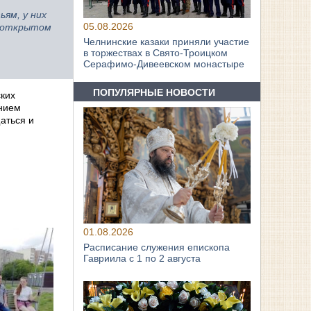
ьям, у них
05.08.2026
а открытом
Челнинские казаки приняли участие
в торжествах в Свято‑Троицком
Серафимо‑Дивеевском монастыре
ПОПУЛЯРНЫЕ НОВОСТИ
ких
ением
аться и
01.08.2026
Расписание служения епископа
Гавриила с 1 по 2 августа