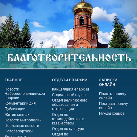
ГЛАВНОЕ
ОТДЕЛЫ ЕПАРХИИ
ЗАПИСКИ
ОНЛАЙН
Новости
Канцелярия епархии
Набережночелнинской
Подать записку
Социальный отдел
епархии
онлайн
Отдел религиозного
Комментарий дня
Поставить свечу
образования и
онлайн
Публикации
катехизации
Нужды храмов
Жития святых
Отдел по
взаимодействию с
Новости митрополии
казачеством
Церковные новости
Отдел по культуре
Фоторепортажи
Отдел по
Видеосюжеты