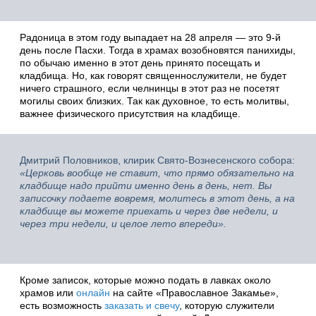
Радоница в этом году выпадает на 28 апреля — это 9-й
день после Пасхи. Тогда в храмах возобновятся панихиды,
по обычаю именно в этот день принято посещать и
кладбища. Но, как говорят священнослужители, не будет
ничего страшного, если челнинцы в этот раз не посетят
могилы своих близких. Так как духовное, то есть молитвы,
важнее физического присутствия на кладбище.
Дмитрий Половников, клирик Свято-Вознесенского собора:
«Церковь вообще не ставит, что прямо обязательно на
кладбище надо прийти именно день в день, нет. Вы
записочку подаете вовремя, молитесь в этот день, а на
кладбище вы можете приехать и через две недели, и
через три недели, и целое лето впереди».
Кроме записок, которые можно подать в лавках около
храмов или
онлайн
на сайте «Православное Закамье»,
есть возможность
заказать и свечу
, которую служители