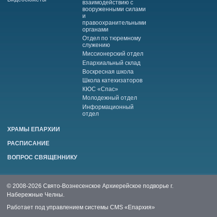
взаимодействию с
вооруженными силами
и
правоохранительными
органами
Отдел по тюремному
служению
Миссионерский отдел
Епархиальный склад
Воскресная школа
Школа катехизаторов
КЮС «Спас»
Молодежный отдел
Информационный
отдел
ХРАМЫ ЕПАРХИИ
РАСПИСАНИЕ
ВОПРОС СВЯЩЕННИКУ
© 2008-2026 Свято-Вознесенское Архиерейское подворье г.
Набережные Челны.
Работает под управлением системы
CMS «Епархия»