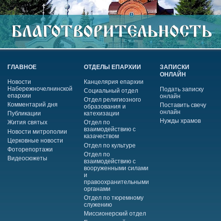
ГЛАВНОЕ
ОТДЕЛЫ ЕПАРХИИ
ЗАПИСКИ
ОНЛАЙН
Новости
Канцелярия епархии
Набережночелнинской
Подать записку
Социальный отдел
епархии
онлайн
Отдел религиозного
Комментарий дня
Поставить свечу
образования и
онлайн
Публикации
катехизации
Нужды храмов
Жития святых
Отдел по
взаимодействию с
Новости митрополии
казачеством
Церковные новости
Отдел по культуре
Фоторепортажи
Отдел по
Видеосюжеты
взаимодействию с
вооруженными силами
и
правоохранительными
органами
Отдел по тюремному
служению
Миссионерский отдел