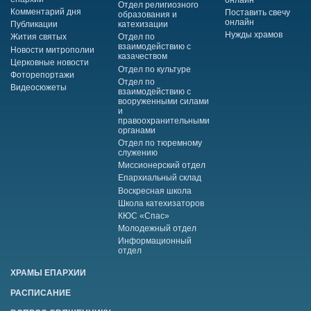
Отдел религиозного
Комментарий дня
Поставить свечу
образования и
онлайн
Публикации
катехизации
Нужды храмов
Жития святых
Отдел по
взаимодействию с
Новости митрополии
казачеством
Церковные новости
Отдел по культуре
Фоторепортажи
Отдел по
Видеосюжеты
взаимодействию с
вооруженными силами
и
правоохранительными
органами
Отдел по тюремному
служению
Миссионерский отдел
Епархиальный склад
Воскресная школа
Школа катехизаторов
КЮС «Спас»
Молодежный отдел
Информационный
отдел
ХРАМЫ ЕПАРХИИ
РАСПИСАНИЕ