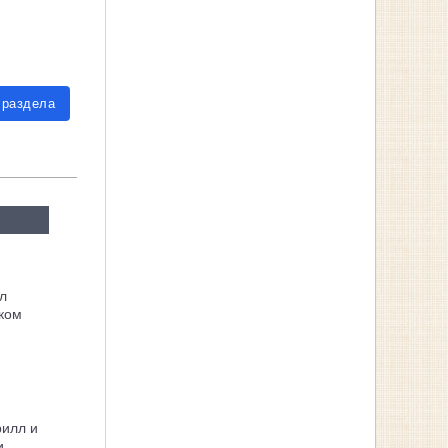
 раздела
л
ком
рилл и
и