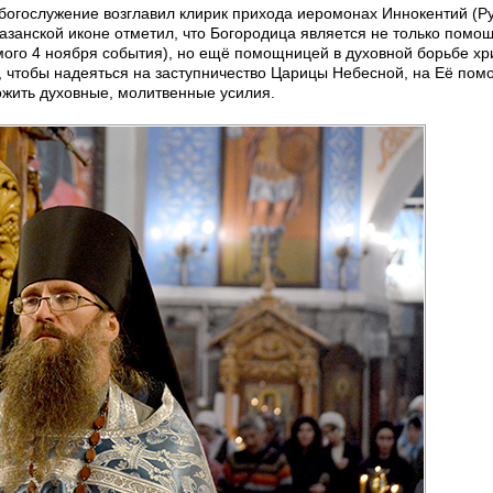
огослужение возглавил клирик прихода иеромонах Иннокентий (Ру
азанской иконе отметил, что Богородица является не только помо
емого 4 ноября события), но ещё помощницей в духовной борьбе х
к, чтобы надеяться на заступничество Царицы Небесной, на Её пом
ожить духовные, молитвенные усилия.