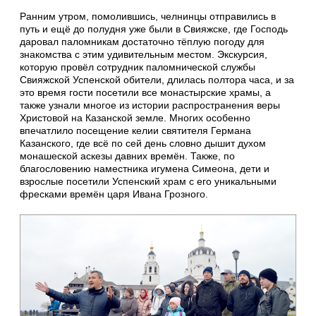
Ранним утром, помолившись, челнинцы отправились в
путь и ещё до полудня уже были в Свияжске, где Господь
даровал паломникам достаточно тёплую погоду для
знакомства с этим удивительным местом. Экскурсия,
которую провёл сотрудник паломнической службы
Свияжской Успенской обители, длилась полтора часа, и за
это время гости посетили все монастырские храмы, а
также узнали многое из истории распространения веры
Христовой на Казанской земле. Многих особенно
впечатлило посещение келии святителя Германа
Казанского, где всё по сей день словно дышит духом
монашеской аскезы давних времён. Также, по
благословению наместника игумена Симеона, дети и
взрослые посетили Успенский храм с его уникальными
фресками времён царя Ивана Грозного.