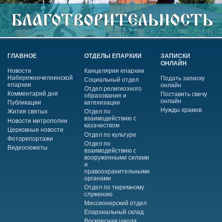
ГЛАВНОЕ
ОТДЕЛЫ ЕПАРХИИ
ЗАПИСКИ
ОНЛАЙН
Новости
Канцелярия епархии
Набережночелнинской
Подать записку
Социальный отдел
епархии
онлайн
Отдел религиозного
Комментарий дня
Поставить свечу
образования и
онлайн
Публикации
катехизации
Нужды храмов
Жития святых
Отдел по
взаимодействию с
Новости митрополии
казачеством
Церковные новости
Отдел по культуре
Фоторепортажи
Отдел по
Видеосюжеты
взаимодействию с
вооруженными силами
и
правоохранительными
органами
Отдел по тюремному
служению
Миссионерский отдел
Епархиальный склад
Воскресная школа