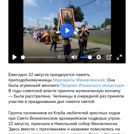
Play
05:07
Play
Mute
Settings
PIP
Enter
fullscre
Ежегодно 22 августа празднуется память
преподобномученицы
Маргариты Мензелинской
. Она
была игуменьей женского
Пророко-Ильинского монастыря
.
В годы советской власти приняла мученическую кончину
— была расстреляна. Челнинцы в очередной раз приняли
участие в праздновании дня памяти святой.
Группа паломников из Клуба любителей крестных ходов
при Свято-Вознесенском архиерейском подворье утром,
22 августа, приехала в Никольский собор Мензелинска.
Здесь вместе с прихожанами и казаками помолились на