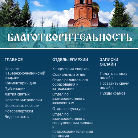
ГЛАВНОЕ
ОТДЕЛЫ ЕПАРХИИ
ЗАПИСКИ
ОНЛАЙН
Новости
Канцелярия епархии
Набережночелнинской
Подать записку
Социальный отдел
епархии
онлайн
Отдел религиозного
Комментарий дня
Поставить свечу
образования и
онлайн
Публикации
катехизации
Нужды храмов
Жития святых
Отдел по
взаимодействию с
Новости митрополии
казачеством
Церковные новости
Отдел по культуре
Фоторепортажи
Отдел по
Видеосюжеты
взаимодействию с
вооруженными силами
и
правоохранительными
органами