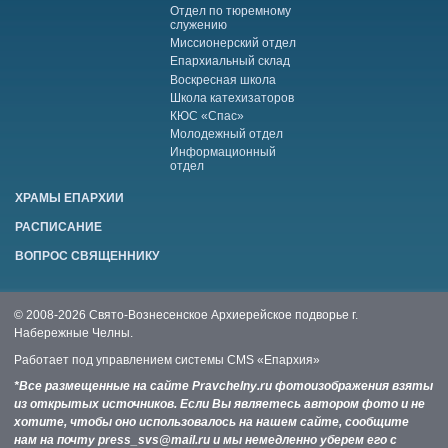
Отдел по тюремному
служению
Миссионерский отдел
Епархиальный склад
Воскресная школа
Школа катехизаторов
КЮС «Спас»
Молодежный отдел
Информационный
отдел
ХРАМЫ ЕПАРХИИ
РАСПИСАНИЕ
ВОПРОС СВЯЩЕННИКУ
© 2008-2026 Свято-Вознесенское Архиерейское подворье г.
Набережные Челны.
Работает под управлением системы
CMS «Епархия»
*Все размещенные на сайте Pravchelny.ru фотоизображения взяты
из открытых источников. Если Вы являетесь автором фото и не
хотите, чтобы оно использовалось на нашем сайте, сообщите
нам на почту press_svs@mail.ru и мы немедленно уберем его с