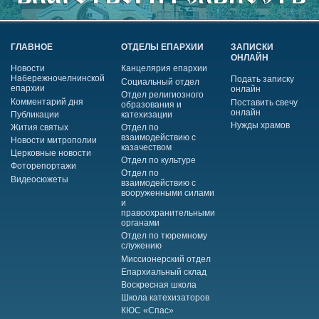
ГЛАВНОЕ
ОТДЕЛЫ ЕПАРХИИ
ЗАПИСКИ
ОНЛАЙН
Новости
Канцелярия епархии
Набережночелнинской
Подать записку
Социальный отдел
епархии
онлайн
Отдел религиозного
Комментарий дня
Поставить свечу
образования и
онлайн
Публикации
катехизации
Нужды храмов
Жития святых
Отдел по
взаимодействию с
Новости митрополии
казачеством
Церковные новости
Отдел по культуре
Фоторепортажи
Отдел по
Видеосюжеты
взаимодействию с
вооруженными силами
и
правоохранительными
органами
Отдел по тюремному
служению
Миссионерский отдел
Епархиальный склад
Воскресная школа
Школа катехизаторов
КЮС «Спас»