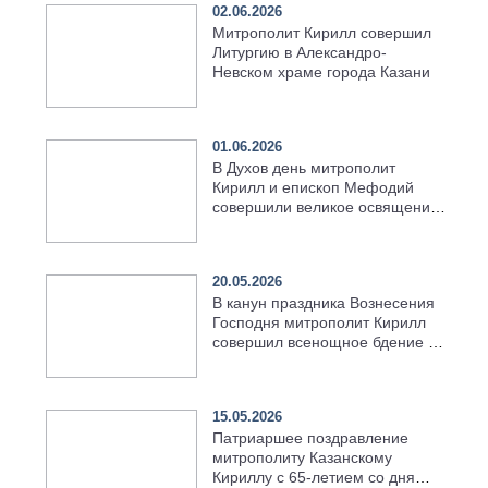
02.06.2026
Митрополит Кирилл совершил
Литургию в Александро-
Невском храме города Казани
01.06.2026
В Духов день митрополит
Кирилл и епископ Мефодий
совершили великое освящение
возрождённого Троицкого
храма в селе Верхний Багряж
20.05.2026
В канун праздника Вознесения
Господня митрополит Кирилл
совершил всенощное бдение в
храме Казанской духовной
семинарии
15.05.2026
Патриаршее поздравление
митрополиту Казанскому
Кириллу с 65-летием со дня