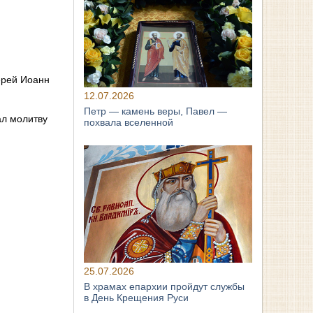
ерей Иоанн
12.07.2026
Петр — камень веры, Павел —
ал молитву
похвала вселенной
25.07.2026
В храмах епархии пройдут службы
в День Крещения Руси