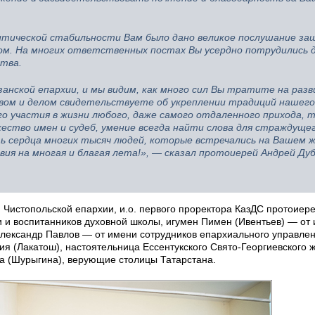
литической стабильности Вам было дано великое послушание з
ом. На многих ответственных постах Вы усердно потрудились 
тва.
занской епархии, и мы видим, как много сил Вы тратите на раз
овом и делом свидетельствуете об укреплении традиций нашего
о участия в жизни любого, даже самого отдаленного прихода, 
ество имен и судеб, умение всегда найти слова для страждущег
ь сердца многих тысяч людей, которые встречались на Вашем 
вия на многая и благая лета!», — сказал протоиерей Андрей Дуб
Чистопольской епархии, и.о. первого проректора КазДС протоиер
 и воспитанников духовной школы, игумен Пимен (Ивентьев) — от
лександр Павлов — от имени сотрудников епархиального управлен
я (Лакатош), настоятельница Ессентукского Свято-Георгиевского 
а (Шурыгина), верующие столицы Татарстана.