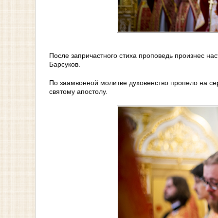
После запричастного стиха проповедь произнес на
Барсуков.
По заамвонной молитве духовенство пропело на се
святому апостолу.