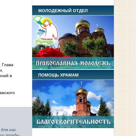
МОЛОДЕЖНЫЙ ОТДЕЛ
. Глава
и,
ПОМОЩЬ ХРАМАМ
ений в
амского
 для нас
ши труды,