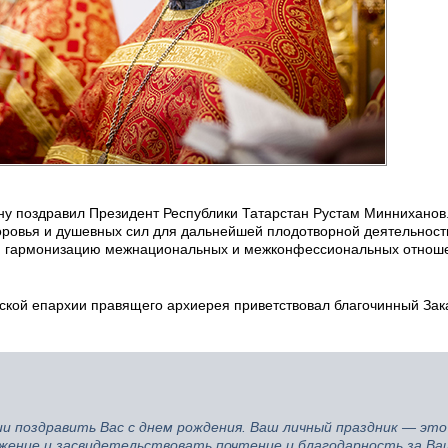
ну поздравил Президент Республики Татарстан Рустам Минниханов
оровья и душевных сил для дальнейшей плодотворной деятельност
х, гармонизацию межнациональных и межконфессиональных отнош
нской епархии правящего архиерея приветствовал благочинный Зак
и поздравить Вас с днем рождения. Ваш личный праздник — это
жение и засвидетельствовать почтение и благодарность за Ва