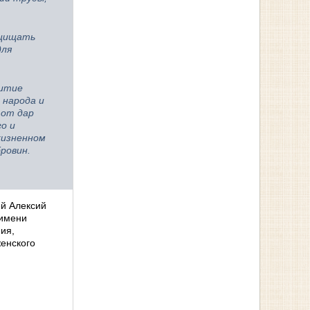
ащищать
для
витие
 народа и
тот дар
о и
жизненном
ровин.
ей Алексий
 имени
ия,
женского