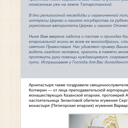
понесенные уже на земле Татарстанской.
В дни религиозной несвободы и ограниченной по
интересы Церкви и нашего государства за рубеж
укрепления авторитета Церкви и нашего Отечес
Ныне Вам вверена забота о пастве и приходах Ка
епархиальной жизни во всем ее многообразии, сл
святого Православия. Нас удивляет пример Вашег
видеть каждого человека, хранить в памяти множ
протянуть руку помощи нуждающемуся, согреват
пути. Испрашиваем у Господа для Вас долгоденст
Архипастыря также поздравили священнослужители 
Колчерин — от лица преподавательской корпорации
монашествующих Казанской епархии, протоиерей А
настоятельница Зилантовой обители игумения Серги
монастыря (Пятигорская епархия) игумения Варвар