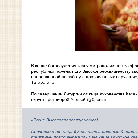
В конце богослужения главу митрополии по телефо
республики пожелал Его Высокопреосвященству зд
направленной на заботу о православных верующи
Татарстане.
По завершении Литургии от лица духовенства Каза
округа протоиерей Андрей Дубровин:
«Ваше Высокопреосвященство!
Позвольте от лица духовенства Казанской епархи
приятный повод выразить Вам наше глубокое ува