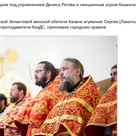
ром под управлением Дениса Рогова и смешанным хором Казанск
кой Зилантовой женской обители Казани игумения Сергия (Лакато
 преподаватели КазДС, прихожане городских храмов.