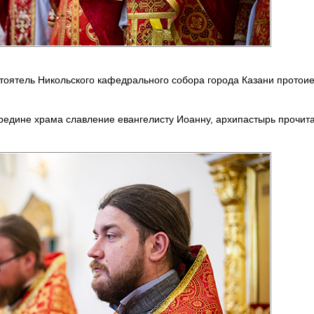
стоятель Никольского кафедрального собора города Казани протои
редине храма славление евангелисту Иоанну, архипастырь прочит