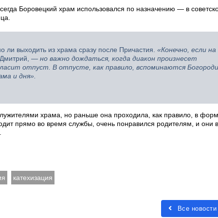
всегда Боровецкий храм использовался по назначению — в советско
ца.
о ли выходить из храма сразу после Причастия.
«Конечно, если на
 Дмитрий, —
но важно дождаться, когда диакон произнесет
ласит отпуст. В отпусте, как правило, вспоминаются Богороди
ама и дня»
.
лужителями храма, но раньше она проходила, как правило, в форм
ходит прямо во время службы, очень понравился родителям, и они 
.
ия
катехизация
Все новости