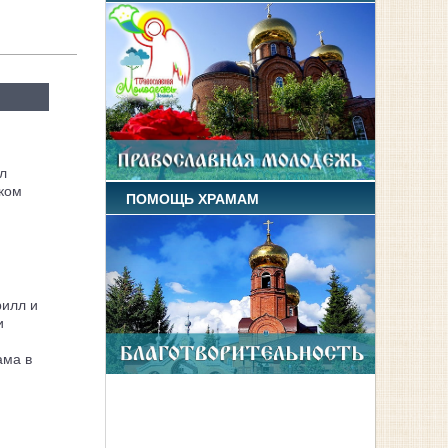
л
ком
ПОМОЩЬ ХРАМАМ
рилл и
и
ама в