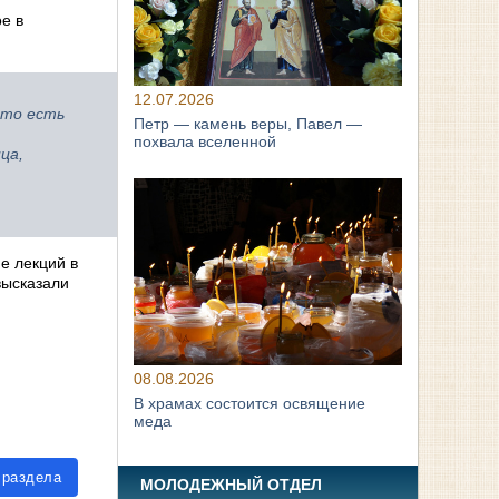
е в
12.07.2026
 то есть
Петр — камень веры, Павел —
похвала вселенной
ца,
е лекций в
высказали
08.08.2026
В храмах состоится освящение
меда
 раздела
МОЛОДЕЖНЫЙ ОТДЕЛ