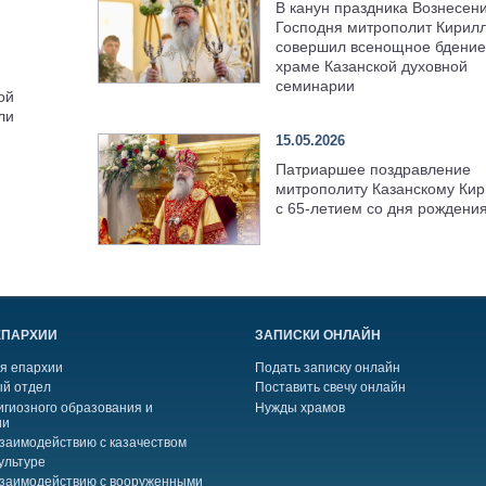
В канун праздника Вознесен
Господня митрополит Кирил
совершил всенощное бдение
храме Казанской духовной
семинарии
ой
ли
15.05.2026
Патриаршее поздравление
митрополиту Казанскому Кир
с 65-летием со дня рождени
ЕПАРХИИ
ЗАПИСКИ ОНЛАЙН
я епархии
Подать записку онлайн
й отдел
Поставить свечу онлайн
игиозного образования и
Нужды храмов
ии
взаимодействию с казачеством
ультуре
взаимодействию с вооруженными