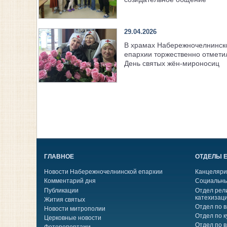
29.04.2026
В храмах Набережночелнинск
епархии торжественно отмети
День святых жён‑мироносиц
ГЛАВНОЕ
ОТДЕЛЫ 
Новости Набережночелнинской епархии
Канцеляри
Комментарий дня
Социальны
Публикации
Отдел рел
катехизац
Жития святых
Отдел по 
Новости митрополии
Отдел по к
Церковные новости
Отдел по 