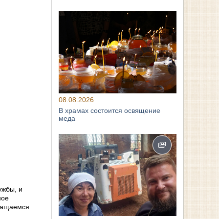
08.08.2026
В храмах состоится освящение
меда
ужбы, и
ное
ичащаемся