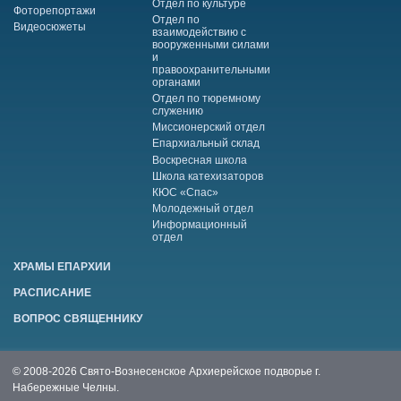
Отдел по культуре
Фоторепортажи
Отдел по
Видеосюжеты
взаимодействию с
вооруженными силами
и
правоохранительными
органами
Отдел по тюремному
служению
Миссионерский отдел
Епархиальный склад
Воскресная школа
Школа катехизаторов
КЮС «Спас»
Молодежный отдел
Информационный
отдел
ХРАМЫ ЕПАРХИИ
РАСПИСАНИЕ
ВОПРОС СВЯЩЕННИКУ
© 2008-2026 Свято-Вознесенское Архиерейское подворье г.
Набережные Челны.