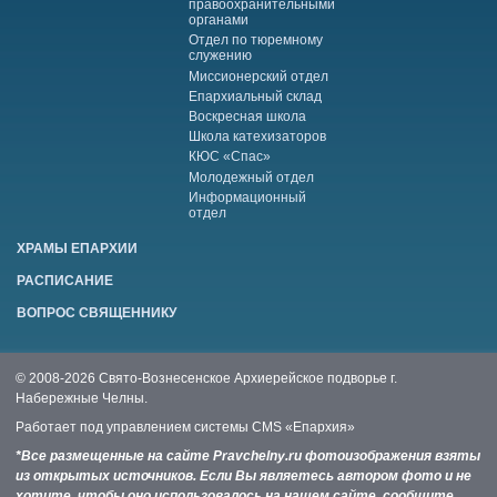
правоохранительными
органами
Отдел по тюремному
служению
Миссионерский отдел
Епархиальный склад
Воскресная школа
Школа катехизаторов
КЮС «Спас»
Молодежный отдел
Информационный
отдел
ХРАМЫ ЕПАРХИИ
РАСПИСАНИЕ
ВОПРОС СВЯЩЕННИКУ
© 2008-2026 Свято-Вознесенское Архиерейское подворье г.
Набережные Челны.
Работает под управлением системы
CMS «Епархия»
*Все размещенные на сайте Pravchelny.ru фотоизображения взяты
из открытых источников. Если Вы являетесь автором фото и не
хотите, чтобы оно использовалось на нашем сайте, сообщите