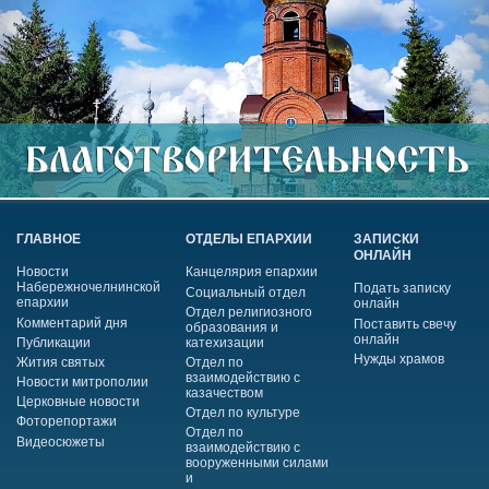
ГЛАВНОЕ
ОТДЕЛЫ ЕПАРХИИ
ЗАПИСКИ
ОНЛАЙН
Новости
Канцелярия епархии
Набережночелнинской
Подать записку
Социальный отдел
епархии
онлайн
Отдел религиозного
Комментарий дня
Поставить свечу
образования и
онлайн
Публикации
катехизации
Нужды храмов
Жития святых
Отдел по
взаимодействию с
Новости митрополии
казачеством
Церковные новости
Отдел по культуре
Фоторепортажи
Отдел по
Видеосюжеты
взаимодействию с
вооруженными силами
и