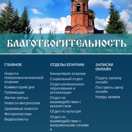
ГЛАВНОЕ
ОТДЕЛЫ ЕПАРХИИ
ЗАПИСКИ
ОНЛАЙН
Новости
Канцелярия епархии
Набережночелнинской
Подать записку
Социальный отдел
епархии
онлайн
Отдел религиозного
Комментарий дня
Поставить свечу
образования и
онлайн
Публикации
катехизации
Нужды храмов
Жития святых
Отдел по
взаимодействию с
Новости митрополии
казачеством
Церковные новости
Отдел по культуре
Фоторепортажи
Отдел по
Видеосюжеты
взаимодействию с
вооруженными силами
и