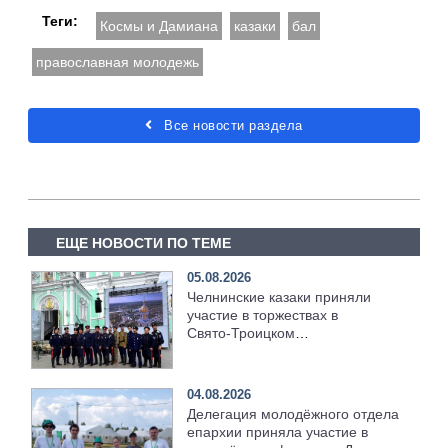
Теги:
Космы и Дамиана
казаки
бал
православная молодежь
Все новости раздела
ЕЩЕ НОВОСТИ ПО ТЕМЕ
05.08.2026
Челнинские казаки приняли
участие в торжествах в
Свято‑Троицком
Серафимо‑Дивеевском
монастыре
04.08.2026
Делегация молодёжного отдела
епархии приняла участие в