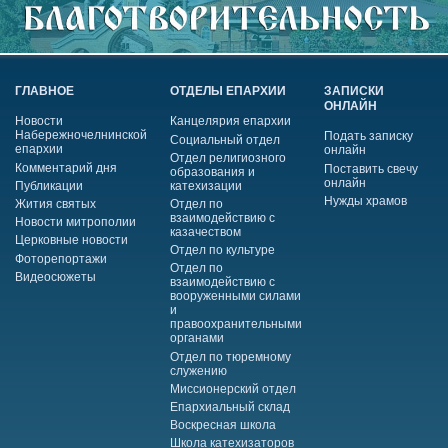
ГЛАВНОЕ
ОТДЕЛЫ ЕПАРХИИ
ЗАПИСКИ
ОНЛАЙН
Новости
Канцелярия епархии
Набережночелнинской
Подать записку
Социальный отдел
епархии
онлайн
Отдел религиозного
Комментарий дня
Поставить свечу
образования и
онлайн
Публикации
катехизации
Нужды храмов
Жития святых
Отдел по
взаимодействию с
Новости митрополии
казачеством
Церковные новости
Отдел по культуре
Фоторепортажи
Отдел по
Видеосюжеты
взаимодействию с
вооруженными силами
и
правоохранительными
органами
Отдел по тюремному
служению
Миссионерский отдел
Епархиальный склад
Воскресная школа
Школа катехизаторов