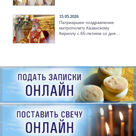
храме Казанской духовной
семинарии
15.05.2026
Патриаршее поздравление
митрополиту Казанскому
Кириллу с 65-летием со дня
рождения