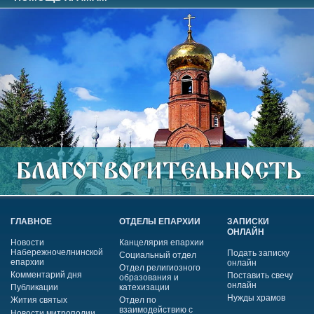
ГЛАВНОЕ
ОТДЕЛЫ ЕПАРХИИ
ЗАПИСКИ
ОНЛАЙН
Новости
Канцелярия епархии
Набережночелнинской
Подать записку
Социальный отдел
епархии
онлайн
Отдел религиозного
Комментарий дня
Поставить свечу
образования и
онлайн
Публикации
катехизации
Нужды храмов
Жития святых
Отдел по
взаимодействию с
Новости митрополии