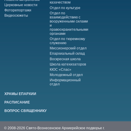
казачеством
Церковные новости
Отдел по культуре
Фоторепортажи
Отдел по
Видеосюжеты
взаимодействию с
вооруженными силами
и
правоохранительными
органами
Отдел по тюремному
служению
Миссионерский отдел
Епархиальный склад
Воскресная школа
Школа катехизаторов
КЮС «Спас»
Молодежный отдел
Информационный
отдел
ХРАМЫ ЕПАРХИИ
РАСПИСАНИЕ
ВОПРОС СВЯЩЕННИКУ
© 2008-2026 Свято-Вознесенское Архиерейское подворье г.