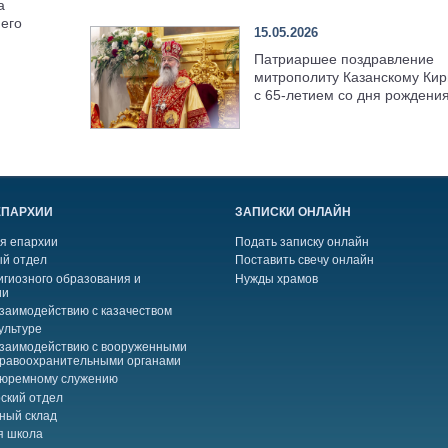
а
его
15.05.2026
Патриаршее поздравление
митрополиту Казанскому Кир
с 65-летием со дня рождени
ЕПАРХИИ
ЗАПИСКИ ОНЛАЙН
я епархии
Подать записку онлайн
й отдел
Поставить свечу онлайн
игиозного образования и
Нужды храмов
ии
взаимодействию с казачеством
ультуре
взаимодействию с вооруженными
правоохранительными органами
тюремному служению
ский отдел
ный склад
я школа