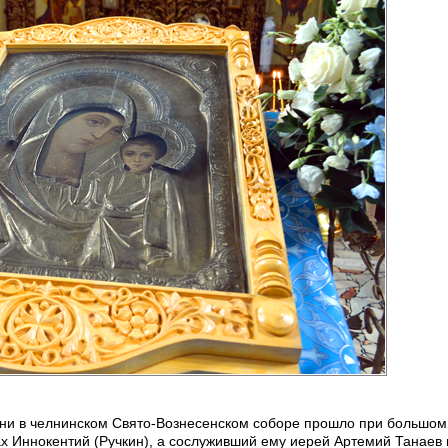
ыни в челнинском Свято-Вознесенском соборе прошло при большом
ах Иннокентий (Ручкин), а сослуживший ему иерей Артемий Танаев