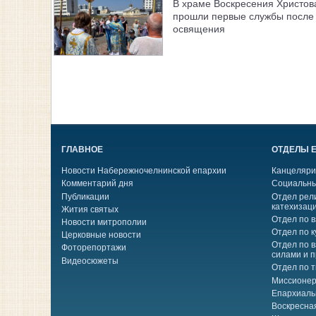
В храме Воскресения Христов
прошли первые службы после 
освящения
ГЛАВНОЕ
ОТДЕЛЫ 
Новости Набережночелнинской епархии
Канцеляри
Комментарий дня
Социальны
Публикации
Отдел рел
катехизац
Жития святых
Отдел по 
Новости митрополии
Отдел по к
Церковные новости
Отдел по 
Фоторепортажи
силами и 
Видеосюжеты
Отдел по 
Миссионер
Епархиаль
Воскресна