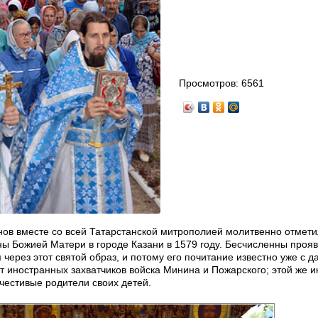
Просмотров:
6561
ов вместе со всей Татарстанской митрополией молитвенно отмет
ны Божией Матери в городе Казани в 1579 году. Бесчисленны проя
ерез этот святой образ, и потому его почитание известно уже с д
т иностранных захватчиков войска Минина и Пожарского; этой же и
очестивые родители своих детей.