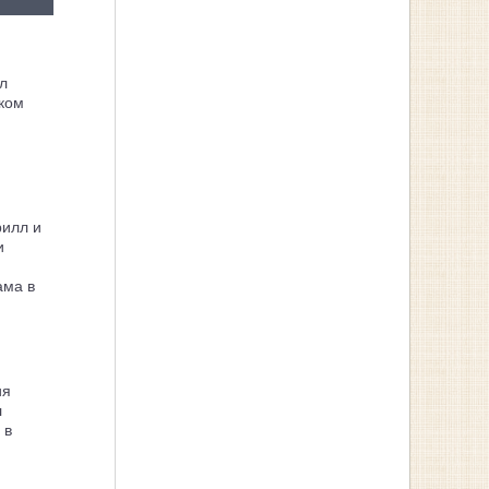
л
ком
рилл и
и
ама в
ия
л
 в