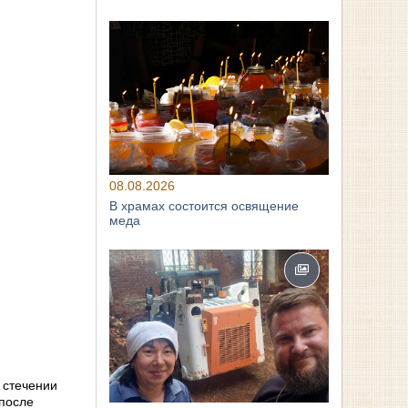
08.08.2026
В храмах состоится освящение
меда
 стечении
 после