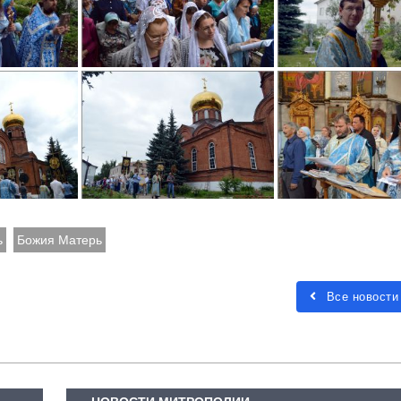
ь
Божия Матерь
Все новости