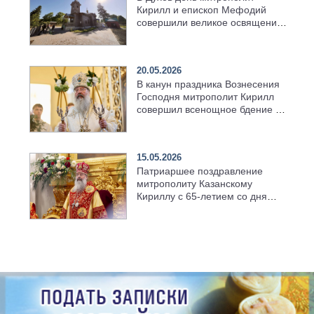
Кирилл и епископ Мефодий
совершили великое освящение
возрождённого Троицкого
храма в селе Верхний Багряж
20.05.2026
В канун праздника Вознесения
Господня митрополит Кирилл
совершил всенощное бдение в
храме Казанской духовной
семинарии
15.05.2026
Патриаршее поздравление
митрополиту Казанскому
Кириллу с 65-летием со дня
рождения