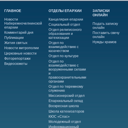
ГЛАВНОЕ
ОТДЕЛЫ ЕПАРХИИ
ЗАПИСКИ
ОНЛАЙН
Новости
Канцелярия епархии
Набережночелнинской
Подать записку
Социальный отдел
епархии
онлайн
Отдел религиозного
Комментарий дня
Поставить свечу
образования и
онлайн
Публикации
катехизации
Нужды храмов
Жития святых
Отдел по
взаимодействию с
Новости митрополии
казачеством
Церковные новости
Отдел по культуре
Фоторепортажи
Отдел по
Видеосюжеты
взаимодействию с
вооруженными силами
и
правоохранительными
органами
Отдел по тюремному
служению
Миссионерский отдел
Епархиальный склад
Воскресная школа
Школа катехизаторов
КЮС «Спас»
Молодежный отдел
Информационный