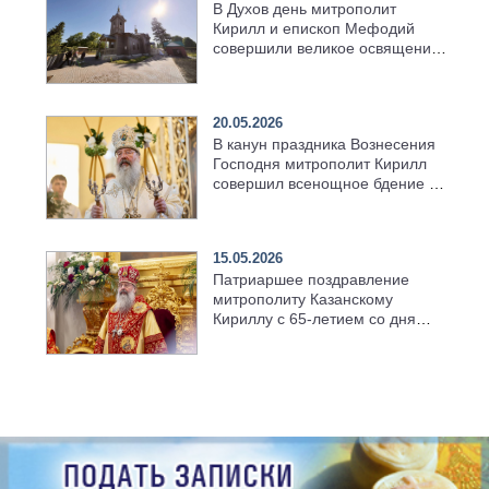
В Духов день митрополит
Кирилл и епископ Мефодий
совершили великое освящение
возрождённого Троицкого
храма в селе Верхний Багряж
20.05.2026
В канун праздника Вознесения
Господня митрополит Кирилл
совершил всенощное бдение в
храме Казанской духовной
семинарии
15.05.2026
Патриаршее поздравление
митрополиту Казанскому
Кириллу с 65-летием со дня
рождения