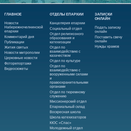
ГЛАВНОЕ
ОТДЕЛЫ ЕПАРХИИ
ЗАПИСКИ
ОНЛАЙН
Новости
Канцелярия епархии
Набережночелнинской
Подать записку
Социальный отдел
епархии
онлайн
Отдел религиозного
Комментарий дня
Поставить свечу
образования и
онлайн
Публикации
катехизации
Нужды храмов
Жития святых
Отдел по
взаимодействию с
Новости митрополии
казачеством
Церковные новости
Отдел по культуре
Фоторепортажи
Отдел по
Видеосюжеты
взаимодействию с
вооруженными силами
и
правоохранительными
органами
Отдел по тюремному
служению
Миссионерский отдел
Епархиальный склад
Воскресная школа
Школа катехизаторов
КЮС «Спас»
Молодежный отдел