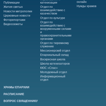
онлайн
Публикации
катехизации
Нужды храмов
Жития святых
Отдел по
взаимодействию с
Новости митрополии
казачеством
Церковные новости
Отдел по культуре
Фоторепортажи
Отдел по
Видеосюжеты
взаимодействию с
вооруженными силами
и
правоохранительными
органами
Отдел по тюремному
служению
Миссионерский отдел
Епархиальный склад
Воскресная школа
Школа катехизаторов
КЮС «Спас»
Молодежный отдел
Информационный
отдел
ХРАМЫ ЕПАРХИИ
РАСПИСАНИЕ
ВОПРОС СВЯЩЕННИКУ