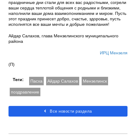
праздничные дни стали для всех вас радостными, согрели
ваши сердца теплотой общения с родными и близкими,
наполнили ваши дома взаимопониманием и миром. Пусть
этот праздник принесет добро, счастье, здоровье, пусть
исполнятся все ваши мечты и добрые пожелания!
Айдар Салахов, глава Мензелинского муниципального
района
ИРЦ Мензеля
(П)
Теги:
Пасха
Айдар Салахов
Мензелинск
поздравление
Все новости раздела