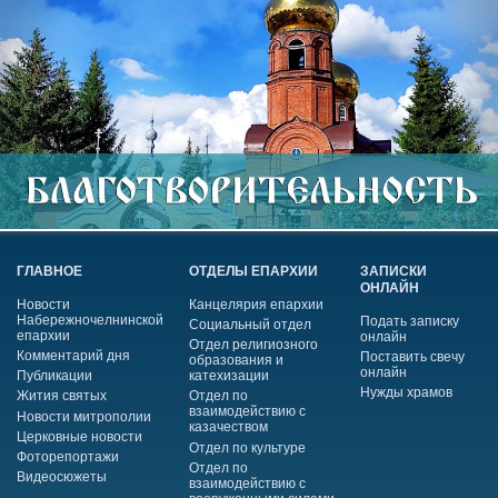
ГЛАВНОЕ
ОТДЕЛЫ ЕПАРХИИ
ЗАПИСКИ
ОНЛАЙН
Новости
Канцелярия епархии
Набережночелнинской
Подать записку
Социальный отдел
епархии
онлайн
Отдел религиозного
Комментарий дня
Поставить свечу
образования и
онлайн
Публикации
катехизации
Нужды храмов
Жития святых
Отдел по
взаимодействию с
Новости митрополии
казачеством
Церковные новости
Отдел по культуре
Фоторепортажи
Отдел по
Видеосюжеты
взаимодействию с