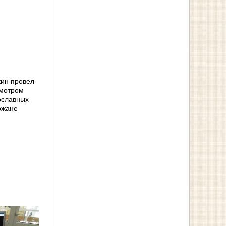
кин провел
смотром
ославных
ожане