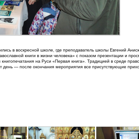
ись в воскресной школе, где преподаватель школы Евгений Анис
авославной книги в жизни человека» с показом презентации и про
 книгопечатания на Руси «Первая книга». Традицией в среде прав
от день — после окончания мероприятия все присутствующие прих