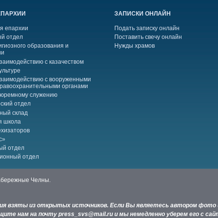
ЕПАРХИИ
ЗАПИСКИ ОНЛАЙН
я епархии
Подать записку онлайн
й отдел
Поставить свечу онлайн
игиозного образования и
Нужды храмов
ии
взаимодействию с казачеством
ультуре
взаимодействию с вооруженными
правоохранительными органами
тюремному служению
ский отдел
ный склад
я школа
ехизаторов
с»
ый отдел
ионный отдел
Набережные Челны.
ния взяты из открытых источников. Если Вы являетесь автором фото 
ите нам на почту press_svs@mail.ru и мы немедленно уберем его с сай