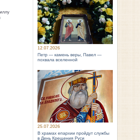
иллу
я
12.07.2026
Петр — камень веры, Павел —
похвала вселенной
25.07.2026
В храмах епархии пройдут службы
в День Крещения Руси