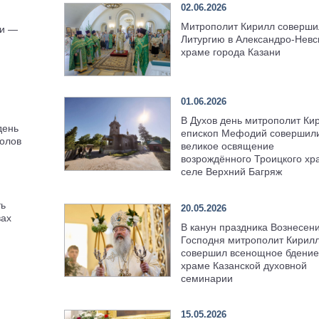
02.06.2026
Митрополит Кирилл соверши
ии —
Литургию в Александро-Невс
храме города Казани
01.06.2026
В Духов день митрополит Ки
день
епископ Мефодий совершил
олов
великое освящение
возрождённого Троицкого хр
селе Верхний Багряж
ть
20.05.2026
вах
В канун праздника Вознесен
Господня митрополит Кирил
совершил всенощное бдение
храме Казанской духовной
семинарии
15.05.2026