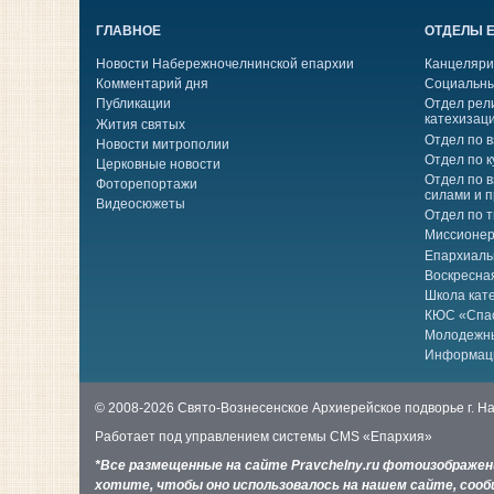
ГЛАВНОЕ
ОТДЕЛЫ 
Новости Набережночелнинской епархии
Канцеляри
Комментарий дня
Социальны
Публикации
Отдел рел
катехизац
Жития святых
Отдел по 
Новости митрополии
Отдел по к
Церковные новости
Отдел по 
Фоторепортажи
силами и 
Видеосюжеты
Отдел по 
Миссионер
Епархиаль
Воскресна
Школа кат
КЮС «Спа
Молодежн
Информац
© 2008-2026 Свято-Вознесенское Архиерейское подворье г. 
Работает под управлением системы
CMS «Епархия»
*Все размещенные на сайте Pravchelny.ru фотоизображе
хотите, чтобы оно использовалось на нашем сайте, сообщ