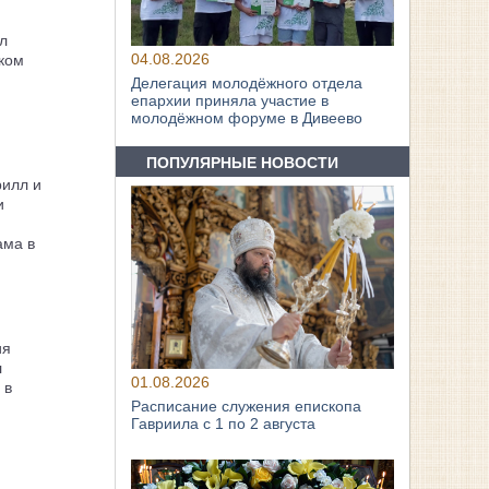
л
04.08.2026
ком
Делегация молодёжного отдела
епархии приняла участие в
молодёжном форуме в Дивеево
ПОПУЛЯРНЫЕ НОВОСТИ
рилл и
и
ама в
ия
л
01.08.2026
 в
Расписание служения епископа
Гавриила с 1 по 2 августа