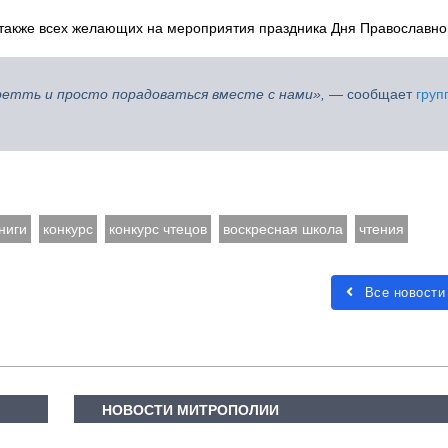
также всех желающих на мероприятия праздника Дня Православной
етть и просто порадоваться вместе с нами»,
— сообщает
груп
ниги
конкурс
конкурс чтецов
воскресная школа
чтения
Все новости
НОВОСТИ МИТРОПОЛИИ