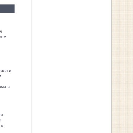
л
ком
рилл и
и
ама в
ия
л
 в