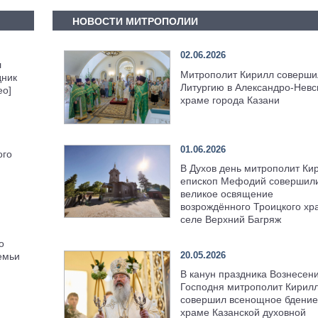
НОВОСТИ МИТРОПОЛИИ
02.06.2026
л
Митрополит Кирилл соверши
дник
Литургию в Александро-Невс
ео]
храме города Казани
01.06.2026
ого
В Духов день митрополит Ки
епископ Мефодий совершил
великое освящение
возрождённого Троицкого хр
селе Верхний Багряж
о
20.05.2026
емьи
В канун праздника Вознесен
Господня митрополит Кирил
совершил всенощное бдение
храме Казанской духовной