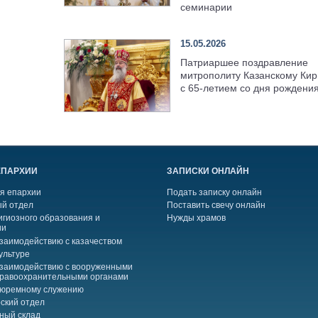
семинарии
15.05.2026
Патриаршее поздравление
митрополиту Казанскому Кир
с 65-летием со дня рождени
ЕПАРХИИ
ЗАПИСКИ ОНЛАЙН
я епархии
Подать записку онлайн
й отдел
Поставить свечу онлайн
игиозного образования и
Нужды храмов
ии
взаимодействию с казачеством
ультуре
взаимодействию с вооруженными
правоохранительными органами
тюремному служению
ский отдел
ный склад