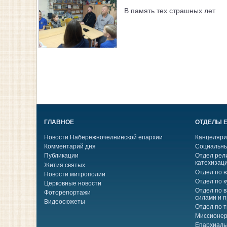
В память тех страшных лет
ГЛАВНОЕ
ОТДЕЛЫ 
Новости Набережночелнинской епархии
Канцеляри
Комментарий дня
Социальны
Публикации
Отдел рел
катехизац
Жития святых
Отдел по 
Новости митрополии
Отдел по к
Церковные новости
Отдел по 
Фоторепортажи
силами и 
Видеосюжеты
Отдел по 
Миссионер
Епархиаль