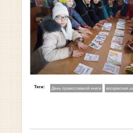
Теги:
День православной книги
воскресная ш