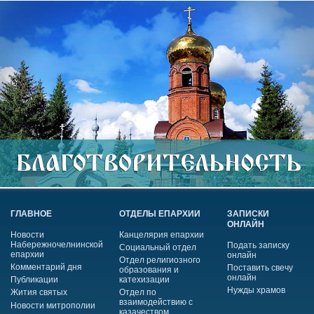
ГЛАВНОЕ
ОТДЕЛЫ ЕПАРХИИ
ЗАПИСКИ
ОНЛАЙН
Новости
Канцелярия епархии
Набережночелнинской
Подать записку
Социальный отдел
епархии
онлайн
Отдел религиозного
Комментарий дня
Поставить свечу
образования и
онлайн
Публикации
катехизации
Нужды храмов
Жития святых
Отдел по
взаимодействию с
Новости митрополии
казачеством