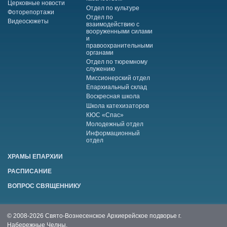
Церковные новости
Отдел по культуре
Фоторепортажи
Отдел по
Видеосюжеты
взаимодействию с
вооруженными силами
и
правоохранительными
органами
Отдел по тюремному
служению
Миссионерский отдел
Епархиальный склад
Воскресная школа
Школа катехизаторов
КЮС «Спас»
Молодежный отдел
Информационный
отдел
ХРАМЫ ЕПАРХИИ
РАСПИСАНИЕ
ВОПРОС СВЯЩЕННИКУ
© 2008-2026 Свято-Вознесенское Архиерейское подворье г.
Набережные Челны.