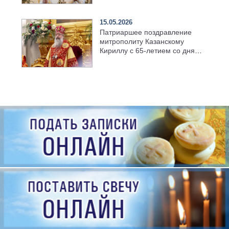
семинарии
15.05.2026
Патриаршее поздравление
митрополиту Казанскому
Кириллу с 65-летием со дня
рождения