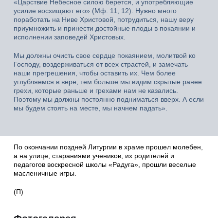
«Царствие Небесное силою берется, и употребляющие
усилие восхищают его» (Мф. 11, 12). Нужно много
поработать на Ниве Христовой, потрудиться, нашу веру
приумножить и принести достойные плоды в покаянии и
исполнении заповедей Христовых.
Мы должны очисть свое сердце покаянием, молитвой ко
Господу, воздерживаться от всех страстей, и замечать
наши прегрешения, чтобы оставить их. Чем более
углубляемся в вере, тем больше мы видим скрытые ранее
грехи, которые раньше и грехами нам не казались.
Поэтому мы должны постоянно подниматься вверх. А если
мы будем стоять на месте, мы начнем падать».
По окончании поздней Литургии в храме прошел молебен,
а на улице, стараниями учеников, их родителей и
педагогов воскресной школы «Радуга», прошли веселые
масленичные игры.
(П)