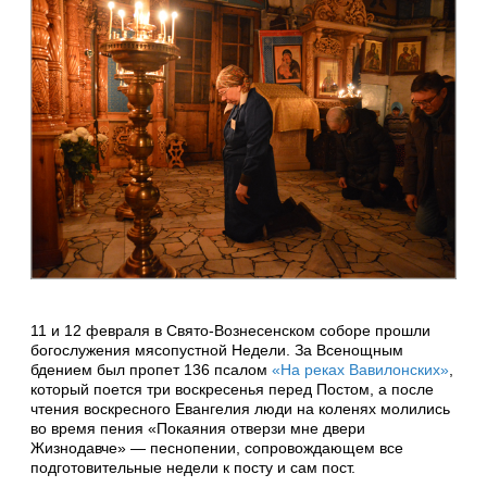
11 и 12 февраля в Свято-Вознесенском соборе прошли
богослужения мясопустной Недели. За Всенощным
бдением был пропет 136 псалом
«На реках Вавилонских»
,
который поется три воскресенья перед Постом, а после
чтения воскресного Евангелия люди на коленях молились
во время пения «Покаяния отверзи мне двери
Жизнодавче» — песнопении, сопровождающем все
подготовительные недели к посту и сам пост.