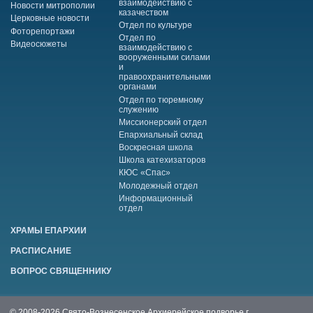
взаимодействию с
Новости митрополии
казачеством
Церковные новости
Отдел по культуре
Фоторепортажи
Отдел по
Видеосюжеты
взаимодействию с
вооруженными силами
и
правоохранительными
органами
Отдел по тюремному
служению
Миссионерский отдел
Епархиальный склад
Воскресная школа
Школа катехизаторов
КЮС «Спас»
Молодежный отдел
Информационный
отдел
ХРАМЫ ЕПАРХИИ
РАСПИСАНИЕ
ВОПРОС СВЯЩЕННИКУ
© 2008-2026 Свято-Вознесенское Архиерейское подворье г.