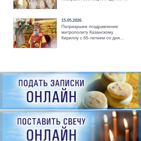
храме Казанской духовной
семинарии
15.05.2026
Патриаршее поздравление
митрополиту Казанскому
Кириллу с 65-летием со дня
рождения