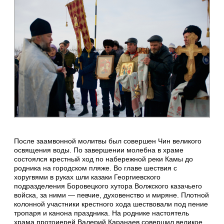
После заамвонной молитвы был совершен Чин великого
освящения воды. По завершении молебна в храме
состоялся крестный ход по набережной реки Камы до
родника на городском пляже. Во главе шествия с
хоругвями в руках шли казаки Георгиевского
подразделения Боровецкого хутора Волжского казачьего
войска, за ними — певчие, духовенство и миряне. Плотной
колонной участники крестного хода шествовали под пение
тропаря и канона праздника. На роднике настоятель
храма протоиерей Валерий Каранаев совершил великое