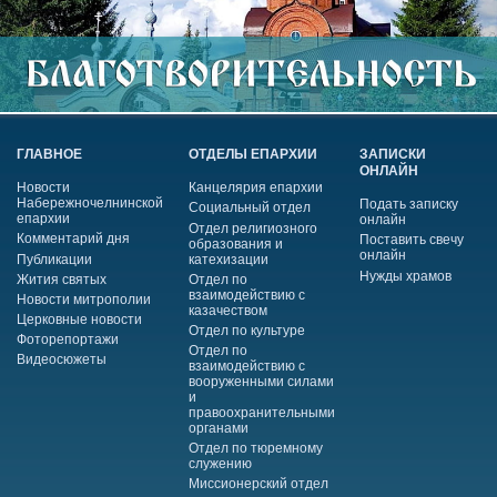
ГЛАВНОЕ
ОТДЕЛЫ ЕПАРХИИ
ЗАПИСКИ
ОНЛАЙН
Новости
Канцелярия епархии
Набережночелнинской
Подать записку
Социальный отдел
епархии
онлайн
Отдел религиозного
Комментарий дня
Поставить свечу
образования и
онлайн
Публикации
катехизации
Нужды храмов
Жития святых
Отдел по
взаимодействию с
Новости митрополии
казачеством
Церковные новости
Отдел по культуре
Фоторепортажи
Отдел по
Видеосюжеты
взаимодействию с
вооруженными силами
и
правоохранительными
органами
Отдел по тюремному
служению
Миссионерский отдел