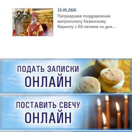
семинарии
15.05.2026
Патриаршее поздравление
митрополиту Казанскому
Кириллу с 65-летием со дня
рождения