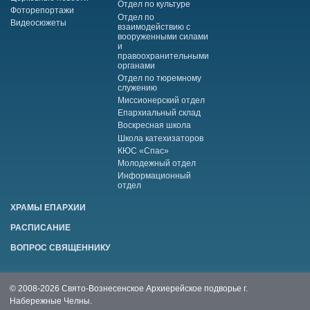
Отдел по культуре
Фоторепортажи
Отдел по
Видеосюжеты
взаимодействию с
вооруженными силами
и
правоохранительными
органами
Отдел по тюремному
служению
Миссионерский отдел
Епархиальный склад
Воскресная школа
Школа катехизаторов
КЮС «Спас»
Молодежный отдел
Информационный
отдел
ХРАМЫ ЕПАРХИИ
РАСПИСАНИЕ
ВОПРОС СВЯЩЕННИКУ
© 2008-2026 Свято-Вознесенское Архиерейское подворье г.
Набережные Челны.