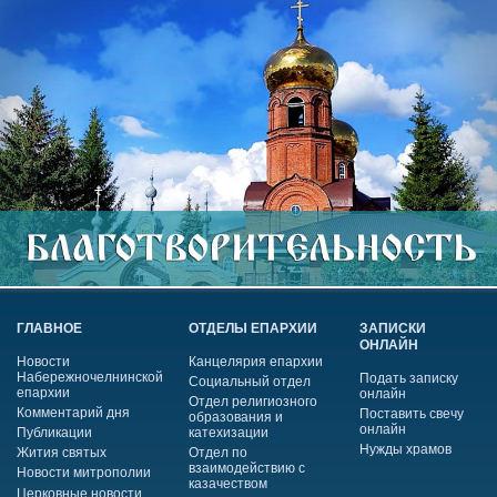
ГЛАВНОЕ
ОТДЕЛЫ ЕПАРХИИ
ЗАПИСКИ
ОНЛАЙН
Новости
Канцелярия епархии
Набережночелнинской
Подать записку
Социальный отдел
епархии
онлайн
Отдел религиозного
Комментарий дня
Поставить свечу
образования и
онлайн
Публикации
катехизации
Нужды храмов
Жития святых
Отдел по
взаимодействию с
Новости митрополии
казачеством
Церковные новости