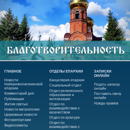
ГЛАВНОЕ
ОТДЕЛЫ ЕПАРХИИ
ЗАПИСКИ
ОНЛАЙН
Новости
Канцелярия епархии
Набережночелнинской
Подать записку
Социальный отдел
епархии
онлайн
Отдел религиозного
Комментарий дня
Поставить свечу
образования и
онлайн
Публикации
катехизации
Нужды храмов
Жития святых
Отдел по
взаимодействию с
Новости митрополии
казачеством
Церковные новости
Отдел по культуре
Фоторепортажи
Отдел по
Видеосюжеты
взаимодействию с