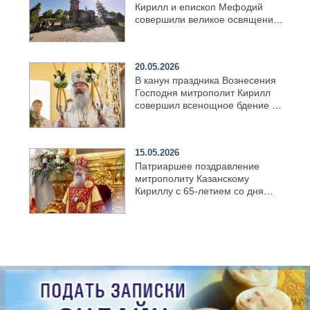
Кирилл и епископ Мефодий
совершили великое освящение
возрождённого Троицкого
храма в селе Верхний Багряж
20.05.2026
В канун праздника Вознесения
Господня митрополит Кирилл
совершил всенощное бдение в
храме Казанской духовной
семинарии
15.05.2026
Патриаршее поздравление
митрополиту Казанскому
Кириллу с 65-летием со дня
рождения