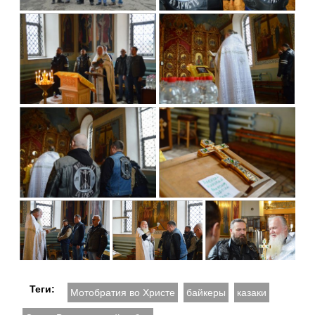
Теги:
Мотобратия во Христе
байкеры
казаки