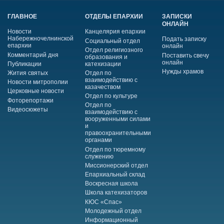
ГЛАВНОЕ
ОТДЕЛЫ ЕПАРХИИ
ЗАПИСКИ
ОНЛАЙН
Новости
Канцелярия епархии
Набережночелнинской
Подать записку
Социальный отдел
епархии
онлайн
Отдел религиозного
Комментарий дня
Поставить свечу
образования и
онлайн
Публикации
катехизации
Нужды храмов
Жития святых
Отдел по
взаимодействию с
Новости митрополии
казачеством
Церковные новости
Отдел по культуре
Фоторепортажи
Отдел по
Видеосюжеты
взаимодействию с
вооруженными силами
и
правоохранительными
органами
Отдел по тюремному
служению
Миссионерский отдел
Епархиальный склад
Воскресная школа
Школа катехизаторов
КЮС «Спас»
Молодежный отдел
Информационный