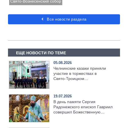
Свято-Вознесенский собор
Все новости раздела
ЕЩЕ НОВОСТИ ПО ТЕМЕ
05.08.2026
Челнинские казаки приняли
участие в торжествах в
Свято‑Троицком
Серафимо‑Дивеевском
монастыре
19.07.2026
В день памяти Сергия
Радонежского епископ Гавриил
совершил Божественную
литургию [+Видео]